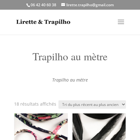
06 42 40 60 38
lirette.trapilho@gmail.com
Trapilho au mètre
Trapilho au mètre
Trié
18 résultats affichés
du
plus
récent
au
plus