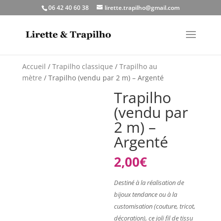
06 42 40 60 38
lirette.trapilho@gmail.com
Accueil
/
Trapilho classique
/
Trapilho au
mètre
/ Trapilho (vendu par 2 m) – Argenté
Trapilho
(vendu par
2 m) –
Argenté
2,00
€
Destiné à la réalisation de
bijoux tendance ou à la
customisation (couture, tricot,
décoration), ce joli fil de tissu