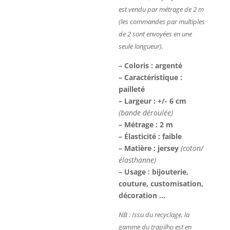
est vendu par métrage de 2 m
(les commandes par multiples
de 2 sont
envoyées
en une
seule longueur).
– Coloris : argenté
– Caractéristique :
pailleté
– Largeur : +/- 6 cm
(bande déroulée)
– Métrage : 2 m
– Élasticité : faible
– Matière : jersey
(coton/
élasthanne)
– Usage : bijouterie,
couture, customisation,
décoration …
NB : Issu du recyclage, la
gamme du trapilho est en