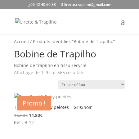
06 42 40 60 38
lirette.trapilho@gmail.com
Accueil
/ Produits identifiés “Bobine de Trapilho”
Bobine de Trapilho
Bobine de trapilho en tissu recyclé
Affichage de 1–9 sur 565 résultats
Promo !
Trapilho – 10 Baby pelotes – Gris/noir
Le
Le
16,50
€
14,80
€
prix
prix
Réf : B-12
initial
actuel
était :
est :