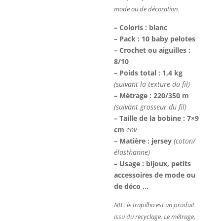
mode ou de décoration.
– Coloris : blanc
– Pack : 10 baby pelotes
– Crochet ou aiguilles :
8/10
– Poids total : 1,4 kg
(suivant la texture du fil)
– Métrage : 220/350 m
(suivant grosseur du fil)
– Taille de la bobine : 7×9
cm
env
– Matière : jersey
(coton/
élasthanne)
– Usage : bijoux, petits
accessoires de mode ou
de déco …
NB : le trapilho est un produit
issu du recyclage. Le métrage,