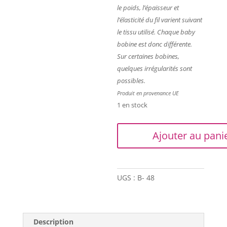
le poids, l’épaisseur et
l’élasticité du fil varient suivant
le tissu utilisé. Chaque baby
bobine est donc différente.
Sur certaines bobines,
quelques irrégularités sont
possibles.
Produit en provenance UE
1 en stock
quantité
Ajouter au pani
de
Trapilho
-
10
UGS :
B- 48
Baby
pelotes
-
Description
Blanc