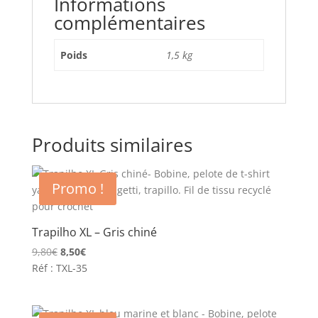
Informations
complémentaires
Poids
1,5 kg
Produits similaires
Promo !
Trapilho XL – Gris chiné
Le
Le
9,80
€
8,50
€
prix
prix
Réf : TXL-35
initial
actuel
était :
est :
9,80€.
8,50€.