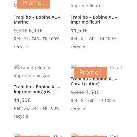
Promo !
Trapilho – Bobine XL –
Trapilho – Bobine XL –
Marine
Imprimé fleuri
Le
Le
9,80
€
6,90
€
11,50
€
prix
prix
Réf : XL- 742 - Fil 100%
Réf : XL- 743 - Fil 100%
initial
actuel
recyclé
recyclé
était :
est :
9,80€.
6,90€.
Promo !
Trapilho – Bobine XL –
Corail (satiné)
Trapilho – Bobine XL –
Le
Le
Imprimé noir/gris
9,80
€
7,50
€
prix
prix
11,50
€
Réf : XL-740 - Fil 100%
initial
actuel
Réf : XL- 741 - Fil 100%
recyclé
était :
est :
recyclé
9,80€.
7,50€.