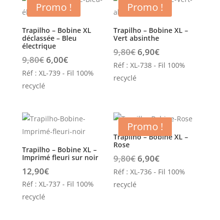
Promo !
Promo !
Trapilho – Bobine XL
Trapilho – Bobine XL –
déclassée – Bleu
Vert absinthe
électrique
Le
Le
9,80
€
6,90
€
Le
Le
9,80
€
6,00
€
prix
prix
Réf : XL-738 - Fil 100%
prix
prix
Réf : XL-739 - Fil 100%
initial
actuel
recyclé
initial
actuel
recyclé
était :
est :
était :
est :
9,80€.
6,90€.
9,80€.
6,00€.
Promo !
Trapilho – Bobine XL –
Rose
Trapilho – Bobine XL –
Le
Le
Imprimé fleuri sur noir
9,80
€
6,90
€
prix
prix
12,90
€
Réf : XL-736 - Fil 100%
initial
actuel
Réf : XL-737 - Fil 100%
recyclé
était :
est :
recyclé
9,80€.
6,90€.