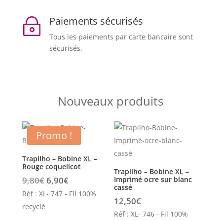
Paiements sécurisés
~
Tous les paiements par carte bancaire sont
sécurisés.
Nouveaux produits
Promo !
Trapilho – Bobine XL –
Rouge coquelicot
Trapilho – Bobine XL –
Le
Le
9,80
€
6,90
€
Imprimé ocre sur blanc
cassé
prix
prix
Réf : XL- 747 - Fil 100%
12,50
€
initial
actuel
recyclé
Réf : XL- 746 - Fil 100%
était :
est :