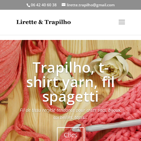
06 42 40 60 38
lirette.trapilho@gmail.com
Trapilho, t-
shirt yarn, fil
spagetti
Fil de tissu recyclé tendance pour créer sacs, bijoux,
corbeilles, tapis…
Clics