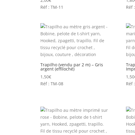
2,00
€
1,80
Réf : TM-11
Réf 
Trapilho (vendu par 2 m) – Gris
Trap
argent (effiloché)
Impr
1,50
€
1,50
Réf : TM-08
Réf 