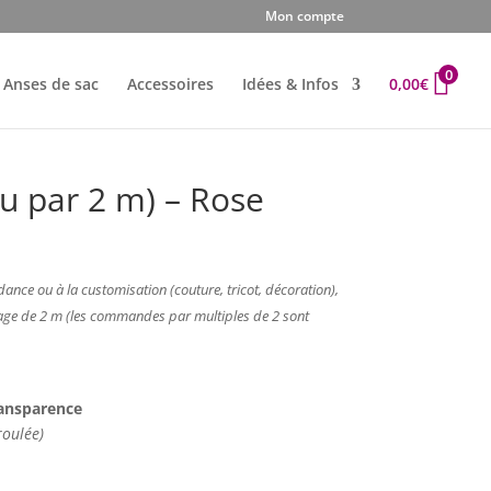
Mon compte
0
Anses de sac
Accessoires
Idées & Infos
0,00
€
u par 2 m) – Rose
dance ou à la customisation (couture, tricot, décoration),
étrage de 2 m (les commandes par multiples de 2 sont
transparence
oulée)