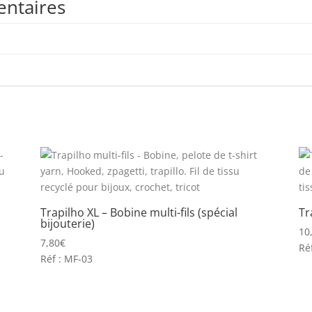
entaires
Trapilho XL – Bobine multi-fils (spécial
Tr
bijouterie)
10
7,80
€
Ré
Réf : MF-03