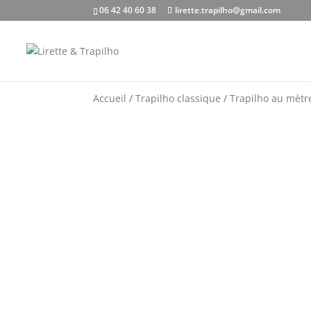
06 42 40 60 38
lirette.trapilho@gmail.com
Accueil
/
Trapilho classique
/
Trapilho au mètr