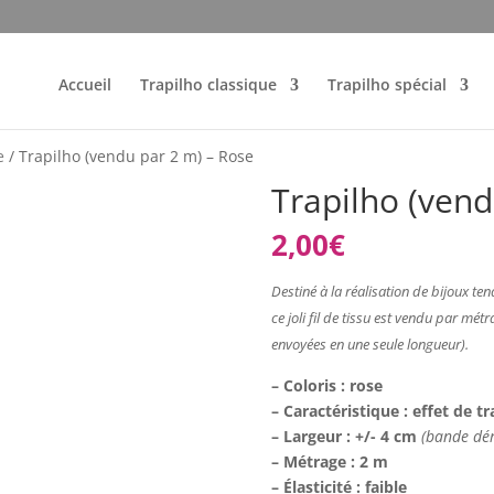
Accueil
Trapilho classique
Trapilho spécial
e
/ Trapilho (vendu par 2 m) – Rose
Trapilho (vend
2,00
€
Destiné à la réalisation de bijoux ten
ce joli fil de tissu est vendu par m
envoyées
en une seule longueur).
– Coloris : rose
– Caractéristique : effet de 
– Largeur : +/- 4 cm
(bande dér
– Métrage : 2 m
– Élasticité : faible