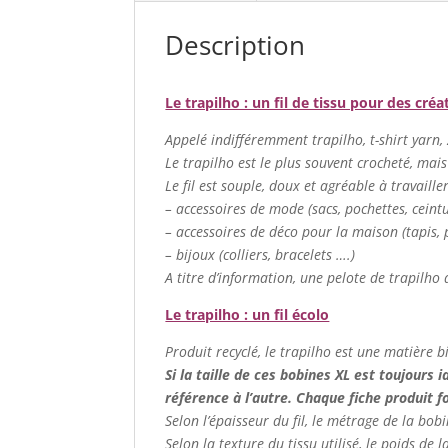
Description
Le trapilho : un fil de tissu pour des créa
Appelé indifféremment trapilho, t-shirt yarn, zp
Le trapilho est le plus souvent crocheté, mais
Le fil est souple, doux et agréable à travaill
– accessoires de mode (sacs, pochettes, cein
– accessoires de déco pour la maison (tapis, p
– bijoux (colliers, bracelets ….)
A titre d’information, une pelote de trapilho 
Le trapilho : un fil écolo
Produit recyclé, le trapilho est une matière b
Si la taille de ces bobines XL est toujours i
référence à l’autre. Chaque fiche produit 
Selon l’épaisseur du fil, le métrage de la bob
Selon la texture du tissu utilisé, le poids de