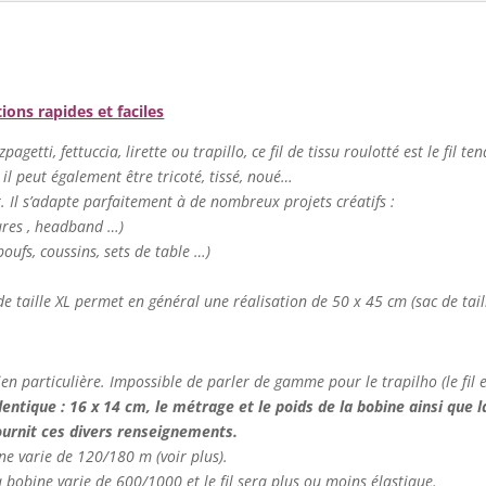
tions rapides et faciles
agetti, fettuccia, lirette ou trapillo, ce fil de tissu roulotté est le fil te
 il peut également être tricoté, tissé, noué…
er. Il s’adapte parfaitement à de nombreux projets créatifs :
tures , headband …)
oufs, coussins, sets de table …)
de taille XL permet en général une réalisation de 50 x 45 cm (sac de tail
ien particulière. Impossible de parler de gamme pour le trapilho (le fil es
dentique : 16 x 14 cm, le métrage et le poids de la bobine ainsi que la
fournit ces divers renseignements.
ine varie de 120/180 m (voir plus).
 la bobine varie de 600/1000 et le fil sera plus ou moins élastique.