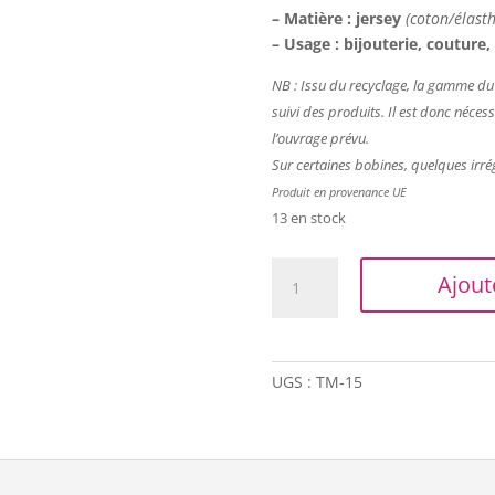
– Matière : jersey
(coton/élast
– Usage : bijouterie, couture
NB : Issu du recyclage, la
gamme du tr
suivi des produits. Il est donc nécess
l’ouvrage prévu.
Sur certaines bobines, quelques irré
Produit en provenance UE
13 en stock
quantité
Ajout
de
Trapilho
(vendu
par
UGS :
TM-15
2
m)
-
Rose