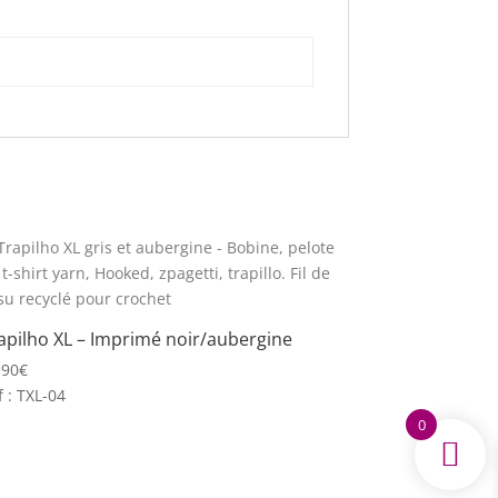
apilho XL – Imprimé noir/aubergine
,90
€
f : TXL-04
0