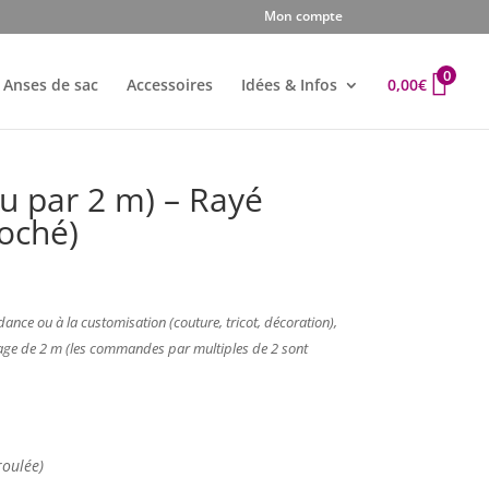
Mon compte
0
Anses de sac
Accessoires
Idées & Infos
0,00
€
u par 2 m) – Rayé
loché)
dance ou à la customisation (couture, tricot, décoration),
étrage de 2 m (les commandes par multiples de 2 sont
oulée)