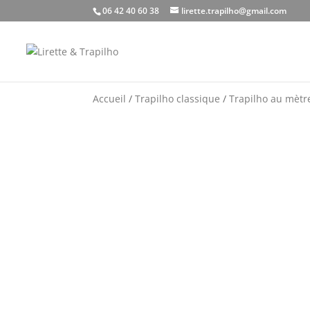
06 42 40 60 38
lirette.trapilho@gmail.com
Accueil
/
Trapilho classique
/
Trapilho au mètr