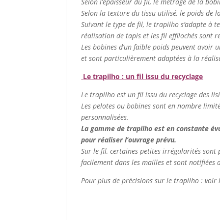
Selon l’épaisseur du fil, le métrage de la bob
Selon la texture du tissu utilisé, le poids de
Suivant le type de fil, le trapilho s’adapte à t
réalisation de tapis et les fil effilochés sont
Les bobines d’un faible poids peuvent avoir u
et sont particulièrement adaptées à la réalis
Le trapilho : un fil issu du recyclage
Le trapilho est un fil issu du recyclage des lis
Les pelotes ou bobines sont en nombre limité. 
personnalisées.
La gamme de trapilho est en constante évolu
pour réaliser l’ouvrage prévu.
Sur le fil, certaines petites irrégularités so
facilement dans les mailles et sont notifiées 
Pour plus de précisions sur le trapilho : voir