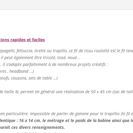
Rayé
ocre/noir
(effiloché)
tions rapides et faciles
agetti, fettuccia, lirette ou trapillo, ce fil de tissu roulotté est le fil te
 il peut également être tricoté, tissé, noué…
er. Il s’adapte parfaitement à de nombreux projets créatifs :
tures , headband …)
oufs, coussins, sets de table …)
de taille XL permet en général une réalisation de 50 x 45 cm (sac de tail
ien particulière. Impossible de parler de gamme pour le trapilho (le fil es
dentique : 16 x 14 cm, le métrage et le poids de la bobine ainsi que la
fournit ces divers renseignements.