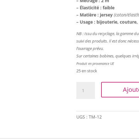
– Métrage : 2 m
– Élasticité : faible
– Matière : jersey
(coton/élast
– Usage : bijouterie, couture
NB : Issu du recyclage, la
gamme du tr
suivi des produits. Il est donc nécess
l’ouvrage prévu.
Sur certaines bobines, quelques irré
Produit en provenance UE
25 en stock
quantité
Ajout
de
Trapilho
(vendu
par
UGS :
TM-12
2
m)
-