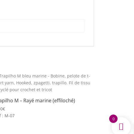
apilho M – Rayé marine (effiloché)
00
€
f : M-07
0