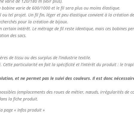
ine varie de 120/180 m (voir plus).
 la bobine varie de 600/1000 et le fil sera plus ou moins élastique.
el ou tel projet. Un fil fin, léger et peu élastique convient à la création 
 recherchés pour la création de bijoux.
n certain intérêt. Le métrage de fil reste identique, mais ces bobines p
ation des sacs.
ières de tissu ou des surplus de l’industrie textile.
Cette particularité en fait la spécificité et l’intérêt du produit : le tr
tion, et ne permet pas le suivi des couleurs. Il est donc nécessaire 
nt possibles (emplacements des roues de métier, nœuds, irrégularités de co
dans la fiche produit.
 la page « Infos produit »