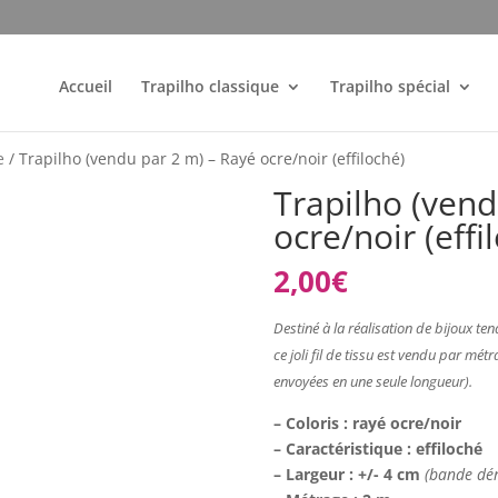
Accueil
Trapilho classique
Trapilho spécial
e
/ Trapilho (vendu par 2 m) – Rayé ocre/noir (effiloché)
Trapilho (vend
ocre/noir (effi
2,00
€
Destiné à la réalisation de bijoux ten
ce joli fil de tissu est vendu par m
envoyées
en une seule longueur).
– Coloris : rayé ocre/noir
– Caractéristique : effiloché
– Largeur : +/- 4 cm
(bande dér