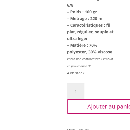
6/8
– Poids : 100 gr
– Métrage : 220 m
– Caractéristiques : fil
plat, régulier, souple et
ultra léger
– Matière : 70%
polyester, 30% viscose
Photo non contractuelle / Produit
en provenance UE
4 en stock
quantité
de
Trapilho
Ajouter au pani
paper
:
Lilas