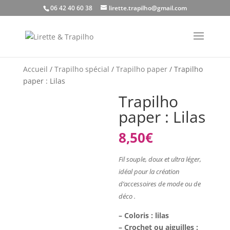
06 42 40 60 38
lirette.trapilho@gmail.com
Accueil
/
Trapilho spécial
/
Trapilho paper
/ Trapilho
paper : Lilas
Trapilho
paper : Lilas
8,50
€
Fil souple, doux et ultra léger,
idéal pour la création
d’accessoires de mode ou de
déco .
– Coloris : lilas
– Crochet ou aiguilles :