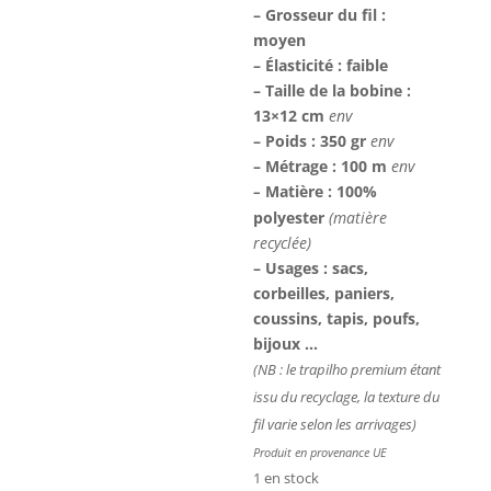
– Grosseur du fil :
moyen
– Élasticité : faible
– Taille de la bobine :
13×12 cm
env
– Poids : 350 gr
env
– Métrage : 100 m
env
Matière : 100%
–
polyester
(matière
recyclée)
– Usages : sacs,
corbeilles, paniers,
coussins, tapis, poufs,
bijoux …
(NB : le trapilho premium étant
issu du recyclage, la texture du
fil varie selon les arrivages)
Produit en provenance UE
1 en stock