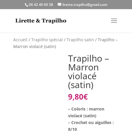
06 42 40 60 38
lirette.trapilho@gmail.com
Accueil
/
Trapilho spécial
/
Trapilho satin
/ Trapilho –
Marron violacé (satin)
Trapilho –
Marron
violacé
(satin)
9,80
€
– Coloris : marron
violacé (satin)
– Crochet ou aiguilles :
8/10