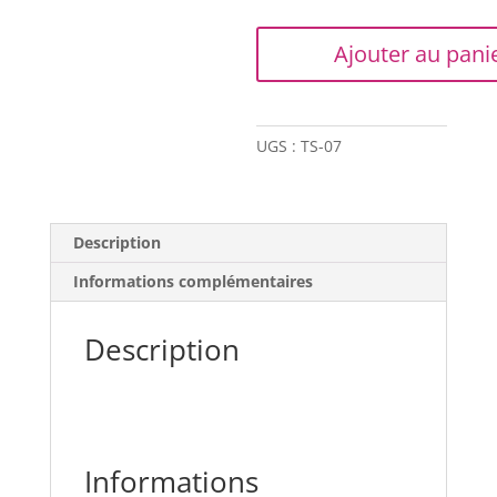
quantité
Ajouter au pani
de
Trapilho
-
Marron
UGS :
TS-07
violacé
(satin)
Description
Informations complémentaires
Description
Informations