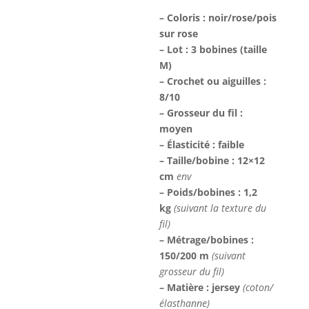
– Coloris : noir/rose/pois
sur rose
– Lot : 3 bobines (taille
M)
– Crochet ou aiguilles :
8/10
– Grosseur du fil :
moyen
– Élasticité : faible
– Taille/bobine : 12×12
cm
env
– Poids/bobines : 1,2
kg
(suivant la texture du
fil)
– Métrage/bobines :
150/200 m
(suivant
grosseur du fil)
– Matière : jersey
(coton/
élasthanne)