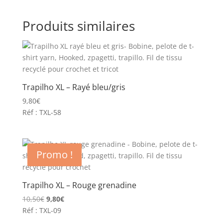
Produits similaires
Trapilho XL – Rayé bleu/gris
9,80
€
Réf : TXL-58
Promo !
Trapilho XL – Rouge grenadine
Le
Le
10,50
€
9,80
€
prix
prix
Réf : TXL-09
initial
actuel