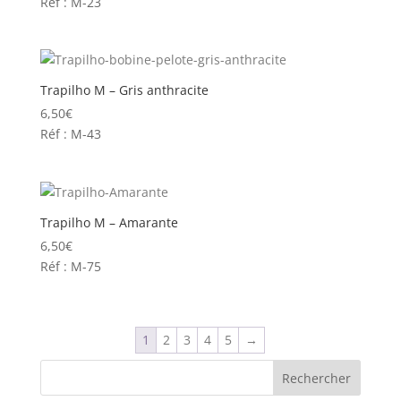
Réf : M-23
Trapilho M – Gris anthracite
6,50
€
Réf : M-43
Trapilho M – Amarante
6,50
€
Réf : M-75
1
2
3
4
5
→