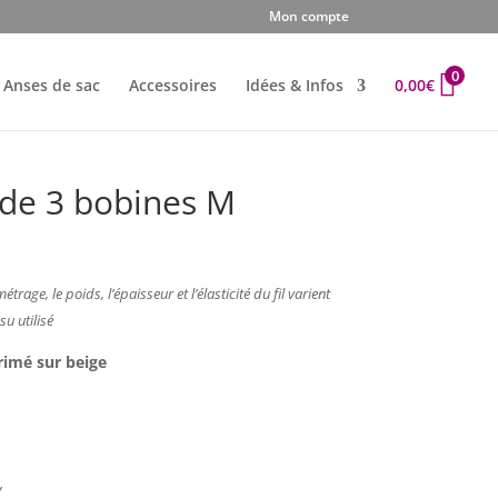
Mon compte
0
Anses de sac
Accessoires
Idées & Infos
0,00
€
 de 3 bobines M
étrage, le poids, l’épaisseur et l’élasticité du fil varient
su utilisé
rimé sur beige
v