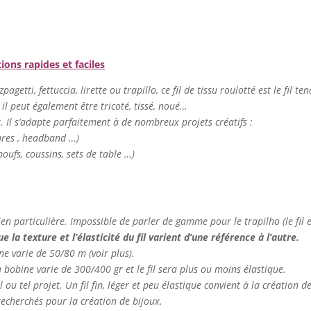
tions rapides et faciles
agetti, fettuccia, lirette ou trapillo, ce fil de tissu roulotté est le fil te
 il peut également être tricoté, tissé, noué…
er. Il s’adapte parfaitement à de nombreux projets créatifs :
tures , headband …)
oufs, coussins, sets de table …)
ien particulière. Impossible de parler de gamme pour le trapilho (le fil es
 la texture et l’élasticité du fil varient d’une référence à l’autre.
ine varie de 50/80 m (voir plus).
la bobine varie de 300/400 gr et le fil sera plus ou moins élastique.
el ou tel projet. Un fil fin, léger et peu élastique convient à la création 
t recherchés pour la création de bijoux.