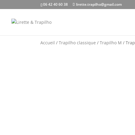
06 42 40 60 38
lirette.trapilho@gmail.com
Accueil
/
Trapilho classique
/
Trapilho M
/ Trap