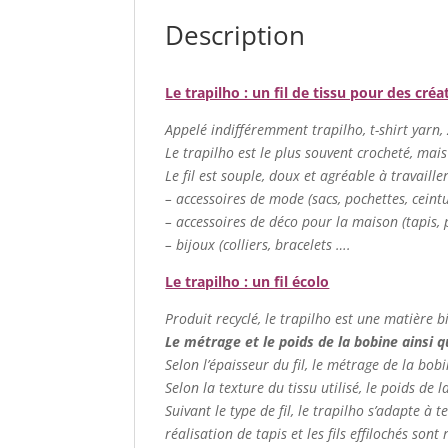
Description
Le trapilho : un fil de tissu pour des créa
Appelé indifféremment trapilho, t-shirt yarn, zp
Le trapilho est le plus souvent crocheté, mais
Le fil est souple, doux et agréable à travaill
– accessoires de mode (sacs, pochettes, cein
– accessoires de déco pour la maison (tapis, p
– bijoux (colliers, bracelets ….
Le trapilho : un fil écolo
Produit recyclé, le trapilho est une matière b
Le métrage et le poids de la bobine ainsi que
Selon l’épaisseur du fil, le métrage de la bob
Selon la texture du tissu utilisé, le poids de 
Suivant le type de fil, le trapilho s’adapte à t
réalisation de tapis et les fils effilochés son