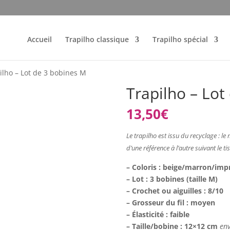
Accueil
Trapilho classique
Trapilho spécial
ilho – Lot de 3 bobines M
Trapilho – Lot
13,50
€
Le trapilho est issu du recyclage : le m
d’une référence à l’autre suivant le tis
– Coloris : beige/marron/imp
– Lot : 3 bobines (taille M)
– Crochet ou aiguilles : 8/10
– Grosseur du fil : moyen
– Élasticité : faible
– Taille/bobine : 12×12 cm
en