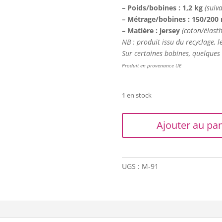
– Poids/bobines : 1,2 kg
(suiva
– Métrage/bobines : 150/200
– Matière : jersey
(coton/élast
NB : produit issu du recyclage, l
Sur certaines bobines, quelques 
Produit en provenance UE
1 en stock
quantité
Ajouter au pan
de
Trapilho
-
Lot
UGS :
M-91
de
3
bobines
M