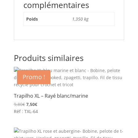
complémentaires
Poids
1,350 kg
Produits similaires
Promo !
Trapilho XL – Rayé blanc/marine
Le
Le
9,80
€
7,50
€
prix
prix
Réf : TXL-64
initial
actuel
était :
est :
9,80€.
7,50€.