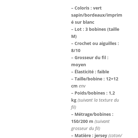
– Coloris : vert
sapin/bordeaux/imprim
é sur blanc
– Lot : 3 bobines (taille
M)
– Crochet ou aiguilles :
8/10
– Grosseur du fil :
moyen
– Élasticité : faible
– Taille/bobine : 12×12
cm
env
– Poids/bobines : 1,2
kg
(suivant la texture du
fil)
– Métrage/bobines :
150/200 m
(suivant
grosseur du fil)
– Matière : jersey
(coton/