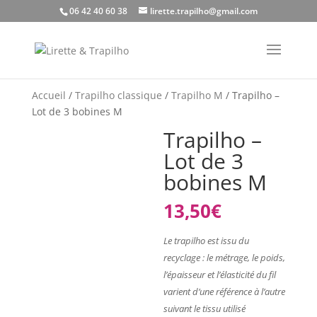
06 42 40 60 38
lirette.trapilho@gmail.com
Accueil
/
Trapilho classique
/
Trapilho M
/ Trapilho –
Lot de 3 bobines M
Trapilho –
Lot de 3
bobines M
13,50
€
Le trapilho est issu du
recyclage : le métrage, le poids,
l’épaisseur et l’élasticité du fil
varient d’une référence à l’autre
suivant le tissu utilisé