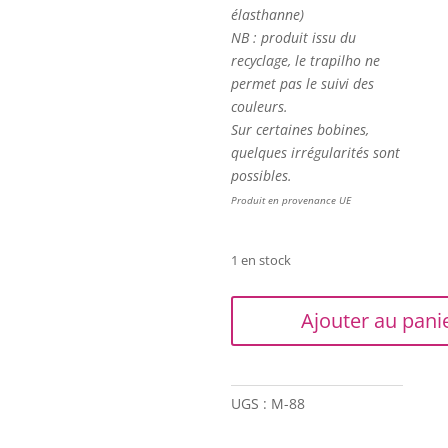
élasthanne)
NB : produit issu du
recyclage, le trapilho ne
permet pas le suivi des
couleurs.
Sur certaines bobines,
quelques irrégularités sont
possibles.
Produit en provenance UE
1 en stock
quantité
Ajouter au pani
de
Trapilho
-
Lot
UGS :
M-88
de
3