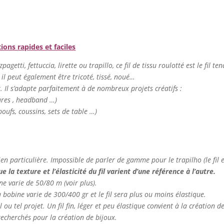
tions rapides et faciles
agetti, fettuccia, lirette ou trapillo, ce fil de tissu roulotté est le fil te
 il peut également être tricoté, tissé, noué…
er. Il s’adapte parfaitement à de nombreux projets créatifs :
tures , headband …)
oufs, coussins, sets de table …)
ien particulière. Impossible de parler de gamme pour le trapilho (le fil es
 la texture et l’élasticité du fil varient d’une référence à l’autre.
ine varie de 50/80 m (voir plus).
la bobine varie de 300/400 gr et le fil sera plus ou moins élastique.
el ou tel projet. Un fil fin, léger et peu élastique convient à la création 
t recherchés pour la création de bijoux.