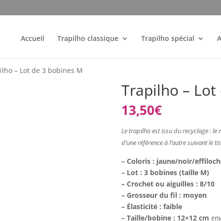
Accueil
Trapilho classique
Trapilho spécial
A
ilho – Lot de 3 bobines M
Trapilho – Lot
13,50
€
Le trapilho est issu du recyclage : le m
d’une référence à l’autre suivant le tis
– Coloris : jaune/noir/effiloch
– Lot : 3 bobines (taille M)
– Crochet ou aiguilles : 8/10
– Grosseur du fil : moyen
– Élasticité : faible
– Taille/bobine : 12×12 cm
en