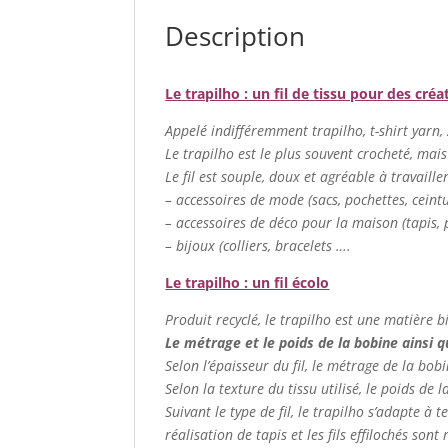
Description
Le trapilho : un fil de tissu pour des créa
Appelé indifféremment trapilho, t-shirt yarn, zp
Le trapilho est le plus souvent crocheté, mais
Le fil est souple, doux et agréable à travaill
– accessoires de mode (sacs, pochettes, cein
– accessoires de déco pour la maison (tapis, p
– bijoux (colliers, bracelets ….
Le trapilho : un fil écolo
Produit recyclé, le trapilho est une matière b
Le métrage et le poids de la bobine ainsi que
Selon l’épaisseur du fil, le métrage de la bob
Selon la texture du tissu utilisé, le poids de 
Suivant le type de fil, le trapilho s’adapte à t
réalisation de tapis et les fils effilochés son