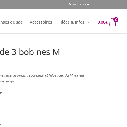
Mon compte
0
nses de sac
Accessoires
Idées & Infos
0,00
€
 de 3 bobines M
étrage, le poids, l’épaisseur et l’élasticité du fil varient
su utilisé
é
v