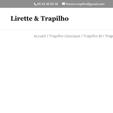
06 42 40 60 38
lirette.trapilho@gmail.com
Accueil
/
Trapilho classique
/
Trapilho M
/ Trap