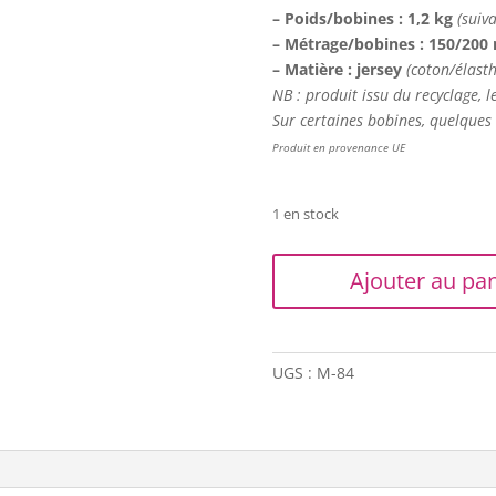
– Poids/bobines : 1,2 kg
(suiva
– Métrage/bobines : 150/200
– Matière : jersey
(coton/élast
NB : produit issu du recyclage, l
Sur certaines bobines, quelques 
Produit en provenance UE
1 en stock
quantité
Ajouter au pan
de
Trapilho
-
Lot
UGS :
M-84
de
3
bobines
M