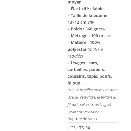
moyen
– Élasticité : faible
– Taille de la bobine :
13×12 cm
env
– Poids : 360 gr
env
– Métrage : 100 m
env
Matière : 100%
–
polyester
(matière
recyclée)
– Usages : sacs,
corbeilles, paniers,
coussins, tapis, poufs,
bijoux …
(NB : le trapilho premium étant
issu du recyclage, la texture du
fil varie selon les arrivages)
Produit en provenance UE
Rupture de stock
UGS :
TS-04