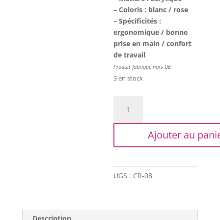
– Coloris : blanc / rose
– Spécificités :
ergonomique / bonne
prise en main / confort
de travail
Produit fabriqué hors UE
3 en stock
quantité
de
Crochet
Ajouter au pani
en
acrylique
n°
10
UGS :
CR-08
Description