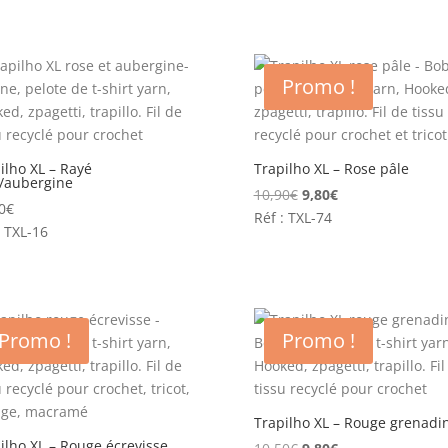
initial
actuel
était :
est :
était :
est :
9,80€.
7,50€.
9,80€.
7,50€.
Promo !
ilho XL – Rayé
Trapilho XL – Rose pâle
/aubergine
Le
Le
10,90
€
9,80
€
0
€
prix
prix
Réf : TXL-74
: TXL-16
initial
actuel
était :
est :
10,90€.
9,80€.
Promo !
Promo !
Trapilho XL – Rouge grenadi
ilho XL – Rouge écrevisse
Le
Le