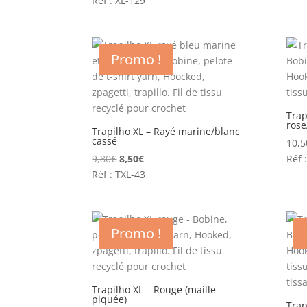
Réf : XL-129
initial
actuel
était :
est :
9,80€.
8,50€.
Promo !
Trap
rose
Trapilho XL – Rayé marine/blanc
cassé
10,5
Le
Le
9,80
€
8,50
€
Réf 
prix
prix
Réf : TXL-43
initial
actuel
était :
est :
9,80€.
8,50€.
Promo !
Trapilho XL – Rouge (maille
piquée)
Trap