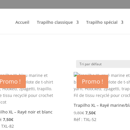
Accueil
Trapilho classique
Trapilho spécial
Promo !
Promo !
Trapilho XL – Rayé marine/b
ilho XL – Rayé noir et blanc
Le
Le
9,80
€
7,50
€
Le
Le
prix
prix
€
7,50
€
Réf : TXL-52
prix
prix
initial
actuel
: TXL-82