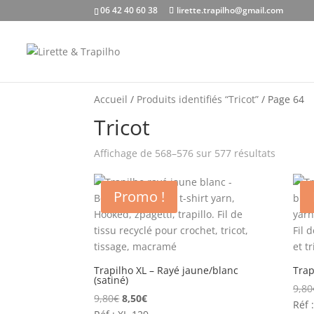
06 42 40 60 38
lirette.trapilho@gmail.com
Accueil
/
Produits identifiés “Tricot”
/ Page 64
Tricot
Affichage de 568–576 sur 577 résultats
Promo !
Trapilho XL – Rayé jaune/blanc
Trap
(satiné)
9,80
Le
Le
9,80
€
8,50
€
Réf 
prix
prix