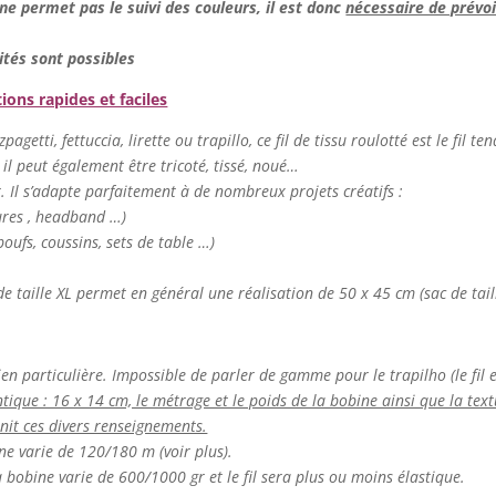
e permet pas le suivi des couleurs, il est donc
nécessaire de prévoir
ités sont possibles
tions rapides et faciles
agetti, fettuccia, lirette ou trapillo, ce fil de tissu roulotté est le fil te
 il peut également être tricoté, tissé, noué…
er. Il s’adapte parfaitement à de nombreux projets créatifs :
tures , headband …)
oufs, coussins, sets de table …)
de taille XL permet en général une réalisation de 50 x 45 cm (sac de tail
ien particulière. Impossible de parler de gamme pour le trapilho (le fil es
ntique : 16 x 14 cm, le métrage et le poids de la bobine ainsi que la textur
rnit ces divers renseignements.
ine varie de 120/180 m (voir plus).
la bobine varie de 600/1000 gr et le fil sera plus ou moins élastique.