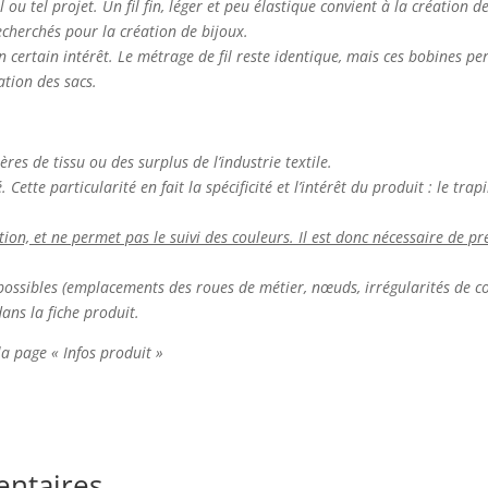
el ou tel projet. Un fil fin, léger et peu élastique convient à la création 
 recherchés pour la création de bijoux.
n certain intérêt. Le métrage de fil reste identique, mais ces bobines p
ation des sacs.
ières de tissu ou des surplus de l’industrie textile.
Cette particularité en fait la spécificité et l’intérêt du produit : le tr
n, et ne permet pas le suivi des couleurs. Il est donc nécessaire de pré
nt possibles (emplacements des roues de métier, nœuds, irrégularités de co
dans la fiche produit.
 la page « Infos produit »
entaires