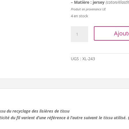
– Matière : jersey
(coton/élast
Produit en provenance UE
4 en stock
quantité
Ajout
de
Trapilho
XL
-
UGS :
XL-243
Rouge/noir
(2
fils/effiloché)
 issu du recyclage des lisières de tissu
ticité du fil varient d’une référence à l’autre suivant le tissu utilisé.