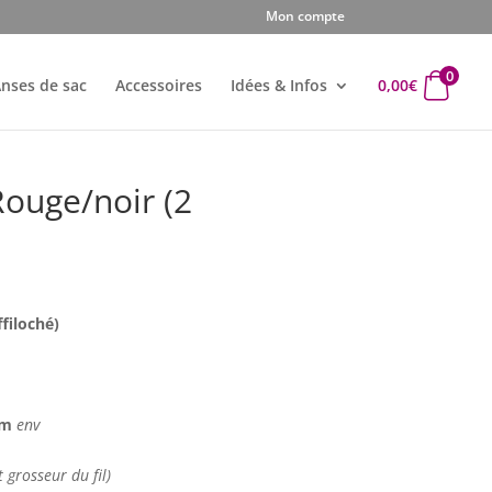
Mon compte
0
nses de sac
Accessoires
Idées & Infos
0,00
€
Rouge/noir (2
ffiloché)
 cm
env
t grosseur du fil)