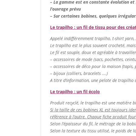
– La gamme est en constante évolution et n
l’ouvrage prévu
–
Sur certaines bobines, quelques irrégular
Le trapilho : un fil de tissu pour des créa
Appelé indifféremment trapilho, t-shirt yarn, zp
Le trapilho est le plus souvent crocheté, mais
Le fil est souple, doux et agréable à travaill
– accessoires de mode (sacs, pochettes, cein
– accessoires de déco pour la maison (tapis, p
– bijoux (colliers, bracelets ….)
A titre d’information, une pelote de trapilho 
Le trapilho : un fil écolo
Produit recyclé, le trapilho est une matière b
Si la taille de ces bobines XL est toujours ide
référence à l’autre. Chaque fiche produit fou
Selon l’épaisseur du fil, le métrage de la bob
Selon la texture du tissu utilisé, le poids de 