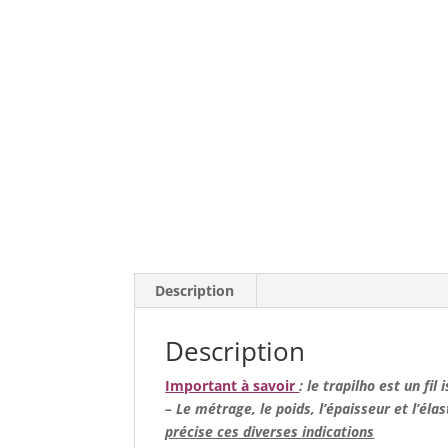
Description
Description
Important à savoir
: le trapilho est un fil
– Le métrage, le poids, l’épaisseur et l’élas
précise ces diverses indications