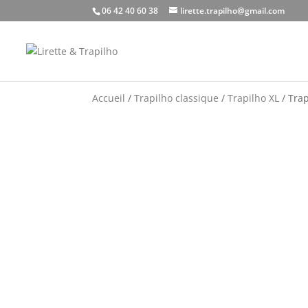
06 42 40 60 38
lirette.trapilho@gmail.com
Accueil
/
Trapilho classique
/
Trapilho XL
/ Trap