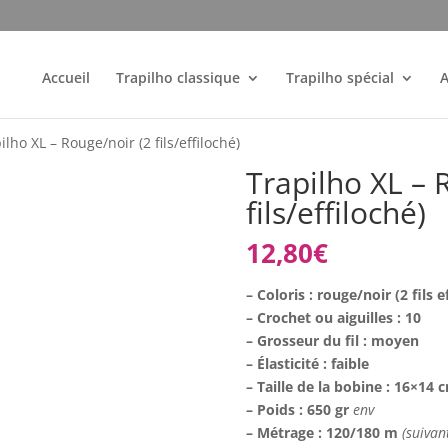
Accueil
Trapilho classique
Trapilho spécial
A
ilho XL – Rouge/noir (2 fils/effiloché)
Trapilho XL – 
fils/effiloché)
12,80
€
– Coloris : rouge/noir (2 fils e
– Crochet ou aiguilles : 10
– Grosseur du fil : moyen
– Élasticité : faible
– Taille de la bobine : 16×14
– Poids : 650 gr
env
– Métrage : 120/180 m
(suivan