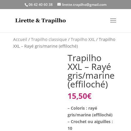
06 42 40 60 38
lirette.trapilho@gmail.com
Accueil
/
Trapilho classique
/
Trapilho XXL
/ Trapilho
XXL – Rayé gris/marine (effiloché)
Trapilho
XXL – Rayé
gris/marine
(effiloché)
15,50
€
– Coloris : rayé
gris/marine (effiloché)
– Crochet ou aiguilles :
10