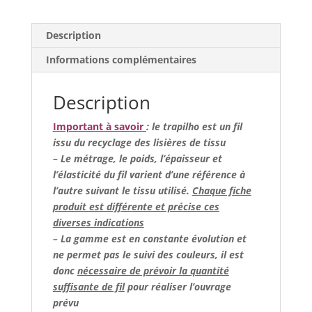
gris/marine
(effiloché)
Description
Informations complémentaires
Description
Important à savoir
: le trapilho est un fil
issu du recyclage des lisières de tissu
– Le métrage, le poids, l’épaisseur et
l’élasticité du fil varient d’une référence à
l’autre suivant le tissu utilisé.
Chaque fiche
produit est différente et précise ces
diverses indications
– La gamme est en constante évolution et
ne permet pas le suivi des couleurs, il est
donc
nécessaire de prévoir la quantité
suffisante de fil
pour réaliser l’ouvrage
prévu