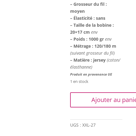
– Grosseur du fil :
moyen
– Élasticité : sans
– Taille de la bobine :
20×17 cm
env
– Poids : 1000 gr
env
– Métrage : 120/180 m
(suivant grosseur du fil)
– Matière : jersey
(coton/
élasthanne)
Produit en provenance UE
1 en stock
quantité
Ajouter au pani
de
Trapilho
XXL
-
UGS :
XXL-27
Rayé