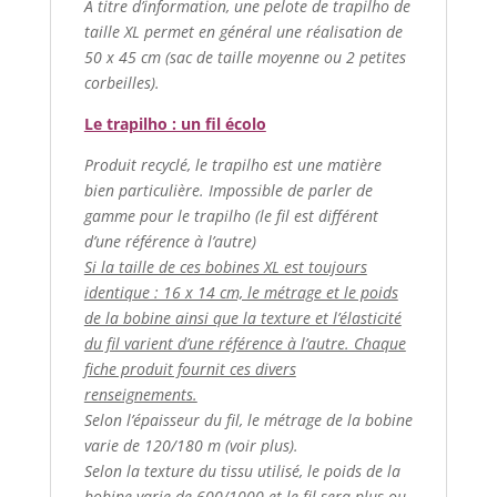
A titre d’information, une pelote de trapilho de
taille XL permet en général une réalisation de
50 x 45 cm (sac de taille moyenne ou 2 petites
corbeilles).
Le trapilho : un fil écolo
Produit recyclé, le trapilho est une matière
bien particulière. Impossible de parler de
gamme pour le trapilho (le fil est différent
d’une référence à l’autre)
Si la taille de ces bobines XL est toujours
identique : 16 x 14 cm, le métrage et le poids
de la bobine ainsi que la texture et l’élasticité
du fil varient d’une référence à l’autre. Chaque
fiche produit fournit ces divers
renseignements.
Selon l’épaisseur du fil, le métrage de la bobine
varie de 120/180 m (voir plus).
Selon la texture du tissu utilisé, le poids de la
bobine varie de 600/1000 et le fil sera plus ou