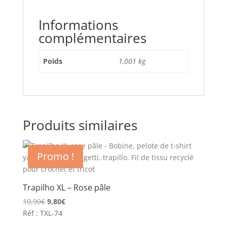
Informations
complémentaires
Poids
1,001 kg
Produits similaires
Promo !
Trapilho XL – Rose pâle
Le
Le
10,90
€
9,80
€
prix
prix
Réf : TXL-74
initial
actuel