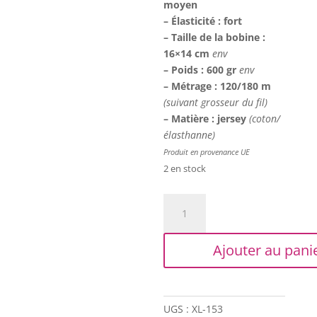
moyen
– Élasticité : fort
– Taille de la bobine :
16×14 cm
env
– Poids : 600 gr
env
– Métrage : 120/180 m
(suivant grosseur du fil)
– Matière : jersey
(coton/
élasthanne)
Produit en provenance UE
2 en stock
quantité
de
Trapilho
Ajouter au pani
XL
-
Rouge
grenadine
UGS :
XL-153