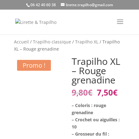
06 42 40 60 38
lirette.trapilho@gmail.com
Accueil
/
Trapilho classique
/
Trapilho XL
/ Trapilho
XL – Rouge grenadine
Trapilho XL
Promo !
– Rouge
grenadine
Le
Le
9,80
€
7,50
€
prix
prix
initial
actue
– Coloris : rouge
était :
est :
grenadine
9,80€.
7,50€
– Crochet ou aiguilles :
10
– Grosseur du fil :