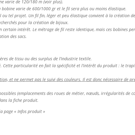
ine varie de 120/180 m (voir plus).
la bobine varie de 600/1000 gr et le fil sera plus ou moins élastique.
el ou tel projet. Un fil fin, léger et peu élastique convient à la création 
 recherchés pour la création de bijoux.
n certain intérêt. Le métrage de fil reste identique, mais ces bobines p
ation des sacs.
ières de tissu ou des surplus de l’industrie textile.
Cette particularité en fait la spécificité et l’intérêt du produit : le tr
n, et ne permet pas le suivi des couleurs. Il est donc nécessaire de pré
nt possibles (emplacements des roues de métier, nœuds, irrégularités de co
dans la fiche produit.
 la page « Infos produit »