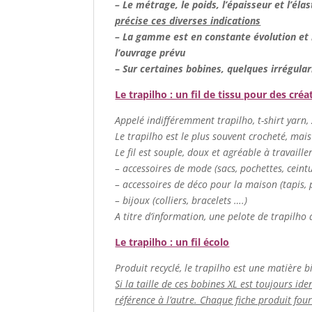
– Le métrage, le poids, l’épaisseur et l’élas
précise ces diverses indications
– La gamme est en constante évolution et n
l’ouvrage prévu
–
Sur certaines bobines, quelques irrégular
Le trapilho : un fil de tissu pour des créa
Appelé indifféremment trapilho, t-shirt yarn, zp
Le trapilho est le plus souvent crocheté, mais
Le fil est souple, doux et agréable à travaill
– accessoires de mode (sacs, pochettes, cein
– accessoires de déco pour la maison (tapis, p
– bijoux (colliers, bracelets ….)
A titre d’information, une pelote de trapilho 
Le trapilho : un fil écolo
Produit recyclé, le trapilho est une matière b
Si la taille de ces bobines XL est toujours ide
référence à l’autre. Chaque fiche produit fou