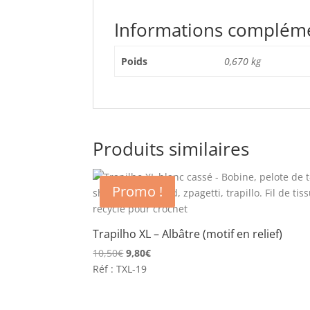
Informations complém
Poids
0,670 kg
Produits similaires
Promo !
Trapilho XL – Albâtre (motif en relief)
Le
Le
10,50
€
9,80
€
prix
prix
Réf : TXL-19
initial
actuel
était :
est :