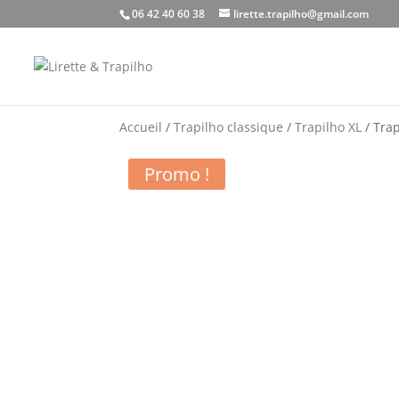
06 42 40 60 38
lirette.trapilho@gmail.com
Accueil
/
Trapilho classique
/
Trapilho XL
/ Trap
Promo !