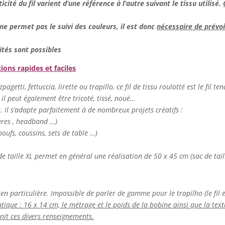
ticité du fil varient d’une référence à l’autre suivant le tissu utilisé.
e permet pas le suivi des couleurs, il est donc
nécessaire de prévoir
ités sont possibles
tions rapides et faciles
agetti, fettuccia, lirette ou trapillo, ce fil de tissu roulotté est le fil te
 il peut également être tricoté, tissé, noué…
er. Il s’adapte parfaitement à de nombreux projets créatifs :
tures , headband …)
oufs, coussins, sets de table …)
de taille XL permet en général une réalisation de 50 x 45 cm (sac de tail
ien particulière. Impossible de parler de gamme pour le trapilho (le fil es
ntique : 16 x 14 cm, le métrage et le poids de la bobine ainsi que la textur
rnit ces divers renseignements.