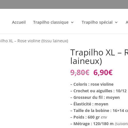
Accueil
Trapilho classique
Trapilho spécial
A
ilho XL – Rose violine (tissu laineux)
Trapilho XL – R
laineux)
Le
Le
9,80
€
6,90
€
prix
prix
initial
actu
– Coloris : rose violine
était :
est :
– Crochet ou aiguilles : 10/12
9,80€.
6,90
– Grosseur du fil : moyen
– Élasticité : moyen
– Taille de la bobine : 16×14
– Poids : 600 gr
env
– Métrage : 120/180 m
(suivan