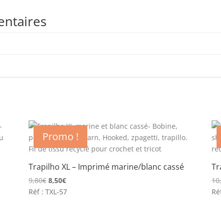
entaires
Promo !
Trapilho XL – Imprimé marine/blanc cassé
Tr
Le
Le
9,80
€
8,50
€
10
prix
prix
Réf : TXL-57
Ré
initial
actuel
était :
est :