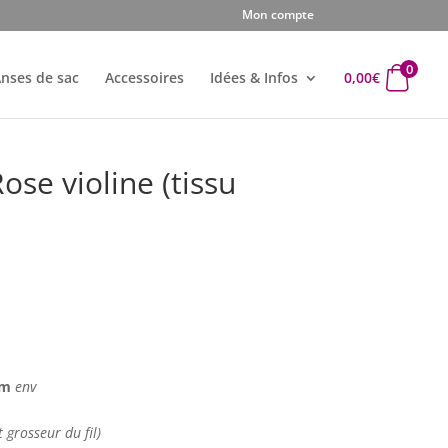
Mon compte
0
nses de sac
Accessoires
Idées & Infos
0,00
€
ose violine (tissu
el
€.
 cm
env
t grosseur du fil)