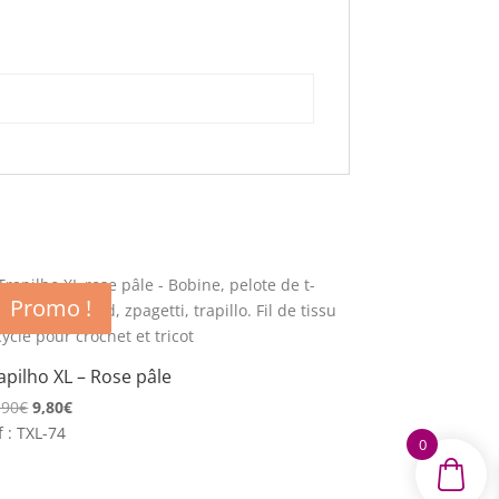
Promo !
apilho XL – Rose pâle
Le
Le
,90
€
9,80
€
prix
prix
f : TXL-74
0
initial
actuel
était :
est :