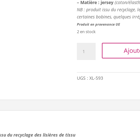
– Matière : jersey
(coton/élast
NB : produit issu du recyclage, l
certaines bobines, quelques irré
Produit en provenance UE
2 en stock
quantité
Ajout
de
Trapilho
XL
-
UGS :
XL-593
Rose
violine
(tissu
laineux)
 issu du recyclage des lisières de tissu