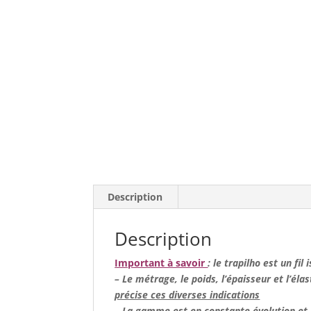
Description
Description
Important à savoir
: le trapilho est un fil
– Le métrage, le poids, l’épaisseur et l’élas
précise ces diverses indications
– La gamme est en constante évolution et n