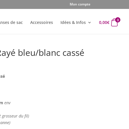
Mon compte
0
nses de sac
Accessoires
Idées & Infos
0,00
€
Rayé bleu/blanc cassé
x
uel
ssé
 :
0€.
 cm
env
t grosseur du fil)
hanne)