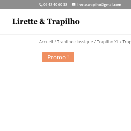
06 42 40 60 38
lirette.trapilho@gmail.com
Accueil
/
Trapilho classique
/
Trapilho XL
/ Trap
Promo !