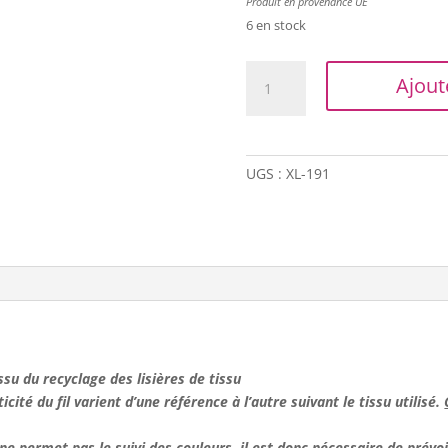
Produit en provenance UE
6 en stock
quantité
Ajout
de
Trapilho
XL
-
UGS :
XL-191
Rayé
bleu/blanc
cassé
 issu du recyclage des lisières de tissu
ticité du fil varient d’une référence à l’autre suivant le tissu utilisé.
e permet pas le suivi des couleurs, il est donc
nécessaire de prévoir