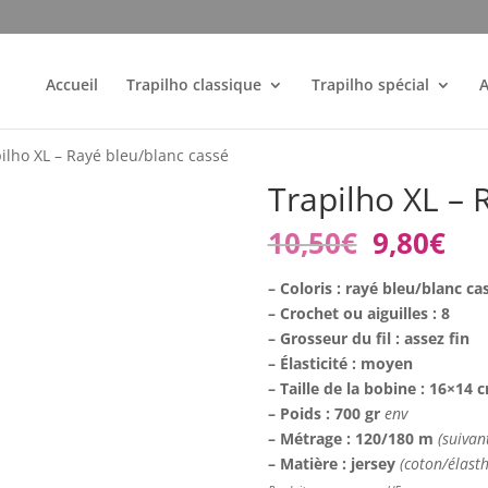
Accueil
Trapilho classique
Trapilho spécial
A
ilho XL – Rayé bleu/blanc cassé
Trapilho XL – 
Le
Le
10,50
€
9,80
€
prix
pri
initial
act
– Coloris : rayé bleu/blanc ca
était :
est
– Crochet ou aiguilles : 8
10,50€.
9,8
– Grosseur du fil : assez fin
– Élasticité : moyen
– Taille de la bobine : 16×14
– Poids : 700 gr
env
– Métrage : 120/180 m
(suivan
– Matière : jersey
(coton/élast