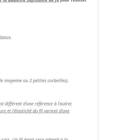
ndance.
le moyenne ou 2 petites corbeilles).
t différent d’une référence à l’autre)
e et l’élasticité du fil varient d’une
de sacs. Un fil épais sera adapté à la