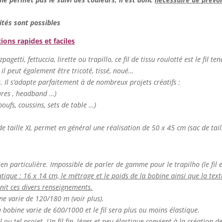
ités sont possibles
tions rapides et faciles
agetti, fettuccia, lirette ou trapillo, ce fil de tissu roulotté est le fil te
 il peut également être tricoté, tissé, noué…
er. Il s’adapte parfaitement à de nombreux projets créatifs :
tures , headband …)
oufs, coussins, sets de table …)
de taille XL permet en général une réalisation de 50 x 45 cm (sac de tail
ien particulière. Impossible de parler de gamme pour le trapilho (le fil es
ntique : 16 x 14 cm, le métrage et le poids de la bobine ainsi que la textur
rnit ces divers renseignements.
ine varie de 120/180 m (voir plus).
 la bobine varie de 600/1000 et le fil sera plus ou moins élastique.
el ou tel projet. Un fil fin, léger et peu élastique convient à la création 