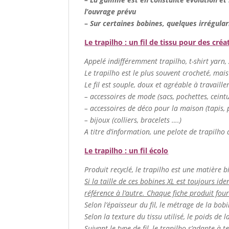
l’ouvrage prévu
–
Sur certaines bobines, quelques irrégular
Le trapilho : un fil de tissu pour des créa
Appelé indifféremment trapilho, t-shirt yarn, zp
Le trapilho est le plus souvent crocheté, mais
Le fil est souple, doux et agréable à travaill
– accessoires de mode (sacs, pochettes, cein
– accessoires de déco pour la maison (tapis, p
– bijoux (colliers, bracelets ….)
A titre d’information, une pelote de trapilho 
Le trapilho : un fil écolo
Produit recyclé, le trapilho est une matière b
Si la taille de ces bobines XL est toujours ide
référence à l’autre. Chaque fiche produit fou
Selon l’épaisseur du fil, le métrage de la bob
Selon la texture du tissu utilisé, le poids de
Suivant le type de fil, le trapilho s’adapte à t