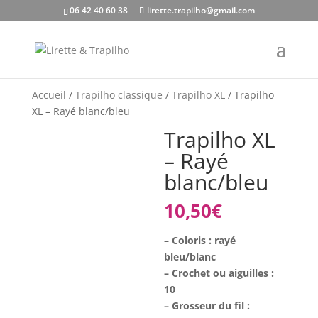
06 42 40 60 38
lirette.trapilho@gmail.com
Accueil
/
Trapilho classique
/
Trapilho XL
/ Trapilho
XL – Rayé blanc/bleu
Trapilho XL
– Rayé
blanc/bleu
10,50
€
– Coloris : rayé
bleu/blanc
– Crochet ou aiguilles :
10
– Grosseur du fil :