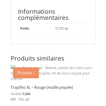
Informations
complémentaires
Poids
0,720 kg
Produits similaires
Promo !
Trapilho XL – Rouge (maille piquée)
Le
Le
10,80
€
7,50
€
prix
prix
Réf : TXL-28
initial
actuel