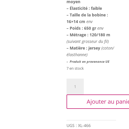
moyen
– Élasticité : faible
– Taille de la bobine :
16×14 cm
env
– Poids : 650 gr
env
– Métrage : 120/180 m
(suivant grosseur du fil)
– Matière : jersey
(coton/
élasthanne)
– Produit en provenance UE
7 en stock
quantité
de
Trapilho
Ajouter au pani
XL
-
Rayé
blanc/bleu
UGS :
XL-466