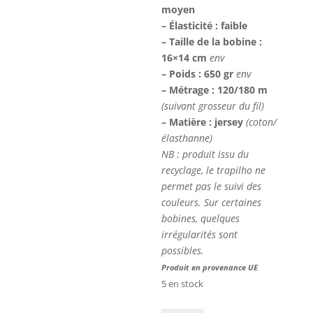
moyen
– Élasticité : faible
– Taille de la bobine :
16×14 cm
env
– Poids : 650 gr
env
– Métrage : 120/180 m
(suivant grosseur du fil)
– Matière : jersey
(coton/
élasthanne)
NB : produit issu du
recyclage, le trapilho ne
permet pas le suivi des
couleurs. Sur certaines
bobines, quelques
irrégularités sont
possibles.
Produit en provenance UE
5 en stock