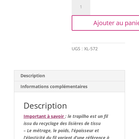
quantité
de
Trapilho
Ajouter au pani
XL
-
Marron/beige
UGS :
XL-572
Description
Informations complémentaires
Description
Important à savoir
: le trapilho est un fil
issu du recyclage des lisières de tissu
– Le métrage, le poids, l’épaisseur et
l’élasticité du fil varient d’une référence à