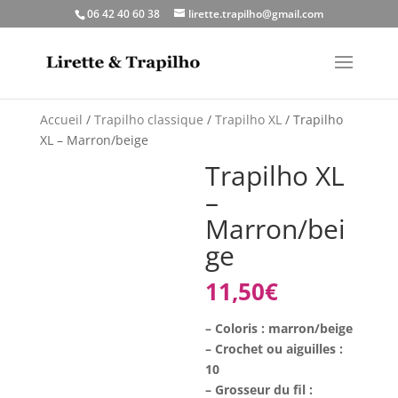
06 42 40 60 38
lirette.trapilho@gmail.com
Accueil
/
Trapilho classique
/
Trapilho XL
/ Trapilho
XL – Marron/beige
Trapilho XL
–
Marron/bei
ge
11,50
€
– Coloris : marron/beige
– Crochet ou aiguilles :
10
– Grosseur du fil :