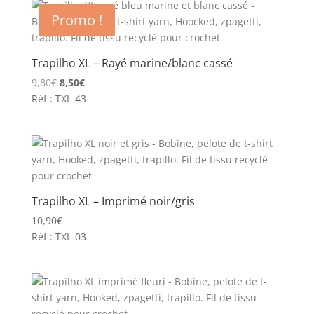
Promo !
Trapilho XL – Rayé marine/blanc cassé
Le
Le
9,80
€
8,50
€
prix
prix
Réf : TXL-43
initial
actuel
était :
est :
9,80€.
8,50€.
Trapilho XL – Imprimé noir/gris
10,90
€
Réf : TXL-03