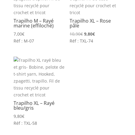
Trapilho M – Rayé
Trapilho XL – Rose
marine (effiloché)
pâle
Le
Le
7,00
€
10,90
€
9,80
€
prix
prix
Réf : M-07
Réf : TXL-74
initial
actuel
était :
est :
10,90€.
9,80€.
Trapilho XL – Rayé
bleu/gris
9,80
€
Réf : TXL-58