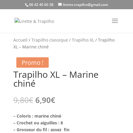
06 42 40 60 38
lirette.trapilho@gmail.com
Accueil
/
Trapilho classique
/
Trapilho XL
/ Trapilho
XL – Marine chiné
Promo !
Trapilho XL – Marine
chiné
Le
Le
9,80
€
6,90
€
prix
prix
initial
actuel
– Coloris : marine chiné
était :
est :
– Crochet ou aiguilles : 8
9,80€.
6,90€.
– Grosseur du fil : assez fin