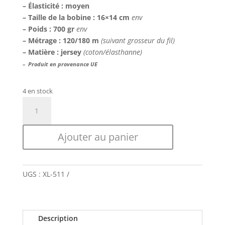
– Élasticité : moyen
– Taille de la bobine : 16×14 cm
env
– Poids : 700 gr
env
– Métrage : 120/180 m
(suivant grosseur du fil)
– Matière : jersey
(coton/élasthanne)
– Produit en provenance UE
4 en stock
quantité
de
Trapilho
Ajouter au panier
XL
-
Marine
chiné
UGS :
XL-511
Description