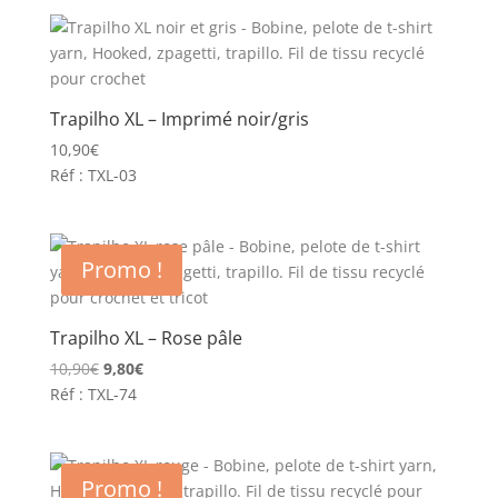
Trapilho XL – Imprimé noir/gris
10,90
€
Réf : TXL-03
Promo !
Trapilho XL – Rose pâle
Le
Le
10,90
€
9,80
€
prix
prix
Réf : TXL-74
initial
actuel
était :
est :
10,90€.
9,80€.
Promo !