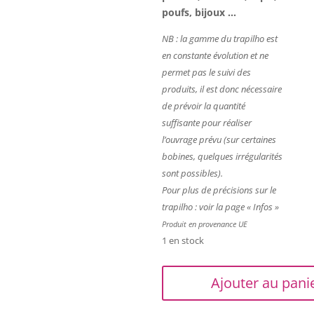
poufs,
bijoux …
NB : l
a gamme du trapilho est
en constante évolution et ne
permet pas le suivi des
produits, il est donc nécessaire
de prévoir la quantité
suffisante pour réaliser
l’ouvrage prévu (sur certaines
bobines, quelques irrégularités
sont possibles).
Pour plus de
précisions
sur le
trapilho : voir la page « Infos »
Produit en provenance UE
1 en stock
quantité
Ajouter au pani
de
Trapilho