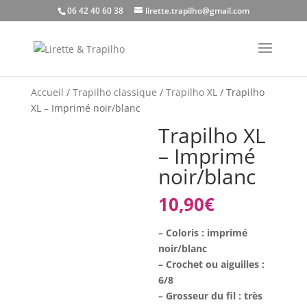
06 42 40 60 38
lirette.trapilho@gmail.com
Accueil
/
Trapilho classique
/
Trapilho XL
/ Trapilho
XL – Imprimé noir/blanc
Trapilho XL
– Imprimé
noir/blanc
10,90
€
– Coloris : imprimé
noir/blanc
– Crochet ou aiguilles :
6/8
– Grosseur du fil : très