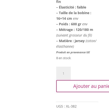
fin
– Élasticité : faible
– Taille de la bobine :
16×14 cm
env
– Poids : 600 gr
env
– Métrage : 120/180 m
(suivant grosseur du fil)
– Matière : jersey
(coton/
élasthanne)
Produit en provenance UE
8 en stock
quantité
de
Trapilho
Ajouter au pani
XL
-
Imprimé
noir/blanc
UGS :
XL-382