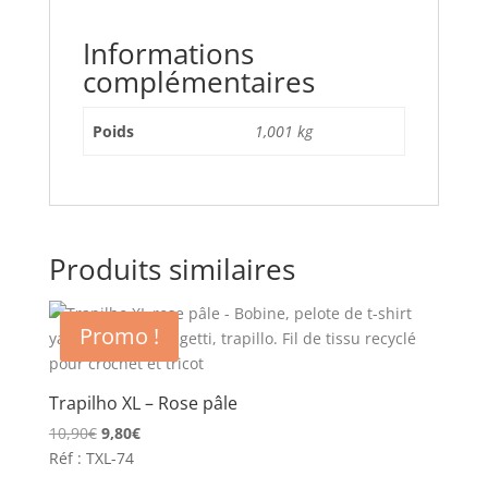
Informations
complémentaires
Poids
1,001 kg
Produits similaires
Promo !
Trapilho XL – Rose pâle
Le
Le
10,90
€
9,80
€
prix
prix
Réf : TXL-74
initial
actuel