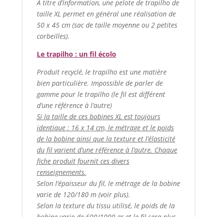
A titre d’information, une pelote de trapilho de
taille XL permet en général une réalisation de
50 x 45 cm (sac de taille moyenne ou 2 petites
corbeilles).
Le trapilho : un fil écolo
Produit recyclé, le trapilho est une matière
bien particulière. Impossible de parler de
gamme pour le trapilho (le fil est différent
d’une référence à l’autre)
Si la taille de ces bobines XL est toujours
identique : 16 x 14 cm, le métrage et le poids
de la bobine ainsi que la texture et l’élasticité
du fil varient d’une référence à l’autre. Chaque
fiche produit fournit ces divers
renseignements.
Selon l’épaisseur du fil, le métrage de la bobine
varie de 120/180 m (voir plus).
Selon la texture du tissu utilisé, le poids de la
bobine varie de 600/1000 gr et le fil sera plus