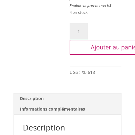
Produit en provenance UE
4 en stock
quantité
de
Trapilho
Ajouter au pani
XL
-
Imprimé
noir/blanc
UGS :
XL-618
cassé
(motifs:
vert
et
Description
sepia)
Informations complémentaires
Description