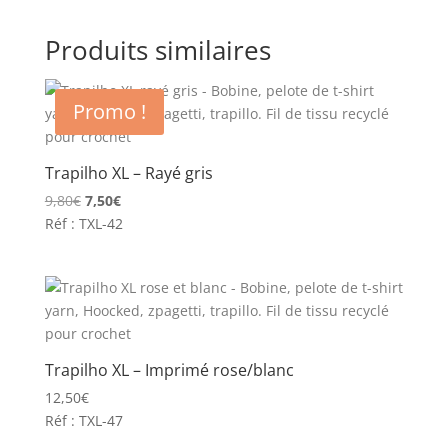
Produits similaires
Promo !
Trapilho XL – Rayé gris
Le
Le
9,80
€
7,50
€
prix
prix
Réf : TXL-42
initial
actuel
était :
est :
9,80€.
7,50€.
Trapilho XL – Imprimé rose/blanc
12,50
€
Réf : TXL-47