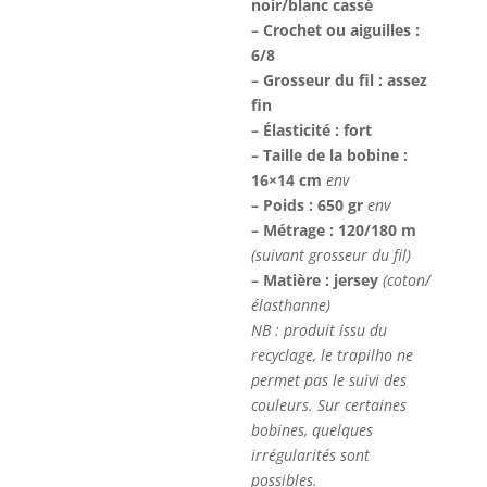
noir/blanc cassé
– Crochet ou aiguilles :
6/8
– Grosseur du fil : assez
fin
– Élasticité : fort
– Taille de la bobine :
16×14 cm
env
– Poids : 650 gr
env
– Métrage : 120/180 m
(suivant grosseur du fil)
– Matière : jersey
(coton/
élasthanne)
NB : produit issu du
recyclage, le trapilho ne
permet pas le suivi des
couleurs. Sur certaines
bobines, quelques
irrégularités sont
possibles.