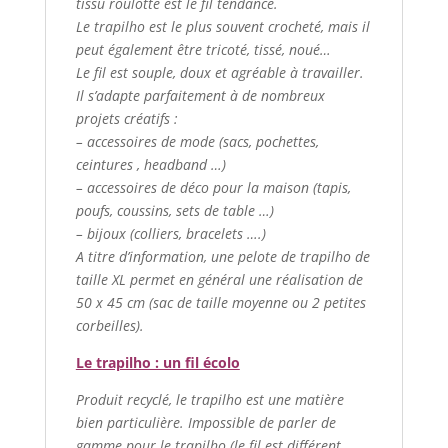
tissu roulotté est le fil tendance.
Le trapilho est le plus souvent crocheté, mais il
peut également être tricoté, tissé, noué…
Le fil est souple, doux et agréable à travailler.
Il s’adapte parfaitement à de nombreux
projets créatifs :
– accessoires de mode (sacs, pochettes,
ceintures , headband …)
– accessoires de déco pour la maison (tapis,
poufs, coussins, sets de table …)
– bijoux (colliers, bracelets ….)
A titre d’information, une pelote de trapilho de
taille XL permet en général une réalisation de
50 x 45 cm (sac de taille moyenne ou 2 petites
corbeilles).
Le trapilho : un fil écolo
Produit recyclé, le trapilho est une matière
bien particulière. Impossible de parler de
gamme pour le trapilho (le fil est différent