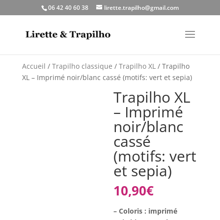
06 42 40 60 38
lirette.trapilho@gmail.com
Accueil
/
Trapilho classique
/
Trapilho XL
/ Trapilho
XL – Imprimé noir/blanc cassé (motifs: vert et sepia)
Trapilho XL
– Imprimé
noir/blanc
cassé
(motifs: vert
et sepia)
10,90
€
– Coloris : imprimé