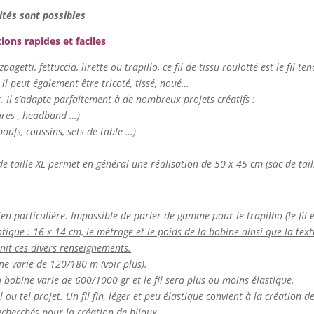
ités sont possibles
tions rapides et faciles
agetti, fettuccia, lirette ou trapillo, ce fil de tissu roulotté est le fil te
 il peut également être tricoté, tissé, noué…
er. Il s’adapte parfaitement à de nombreux projets créatifs :
tures , headband …)
oufs, coussins, sets de table …)
de taille XL permet en général une réalisation de 50 x 45 cm (sac de tail
ien particulière. Impossible de parler de gamme pour le trapilho (le fil es
ntique : 16 x 14 cm, le métrage et le poids de la bobine ainsi que la textur
rnit ces divers renseignements.
ine varie de 120/180 m (voir plus).
la bobine varie de 600/1000 gr et le fil sera plus ou moins élastique.
el ou tel projet. Un fil fin, léger et peu élastique convient à la création 
 recherchés pour la création de bijoux.