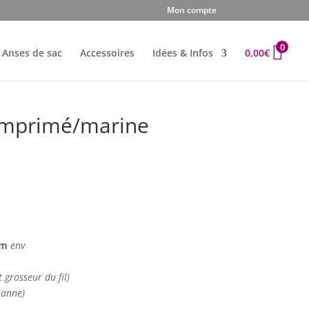
Mon compte
0
Anses de sac
Accessoires
Idées & Infos
0,00
€
 Imprimé/marine
e
rix
ctuel
t :
,50€.
 cm
env
t grosseur du fil)
hanne)