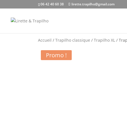
06 42 40 60 38
lirette.trapilho@gmail.com
Accueil
/
Trapilho classique
/
Trapilho XL
/ Tra
Promo !