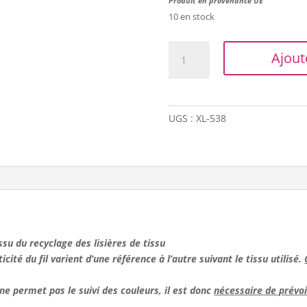
Produit en provenance UE
10 en stock
quantité
Ajout
de
Trapilho
XL
-
UGS :
XL-538
Imprimé/marine
 issu du recyclage des lisières de tissu
ticité du fil varient d’une référence à l’autre suivant le tissu utilisé.
e permet pas le suivi des couleurs, il est donc
nécessaire de prévoir