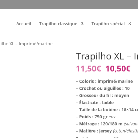
Accueil
Trapilho classique
Trapilho spécial
pilho XL – Imprimé/marine
Trapilho XL –
Le
L
11,50
€
10,50
€
prix
p
initial
a
– Coloris : imprimé/marine
était :
es
– Crochet ou aiguilles : 10
11,50€.
10
– Grosseur du fil : moyen
– Élasticité : faible
– Taille de la bobine : 16×14
– Poids : 750 gr
env
– Métrage : 120/180 m
(suivan
– Matière : jersey
(coton/élast