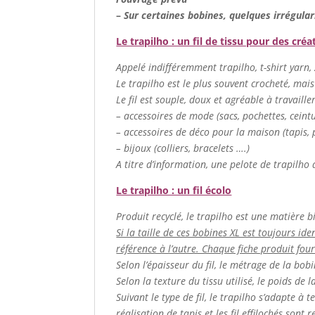
–
Sur certaines bobines, quelques irrégular
Le trapilho : un fil de tissu pour des créa
Appelé indifféremment trapilho, t-shirt yarn, zp
Le trapilho est le plus souvent crocheté, mais
Le fil est souple, doux et agréable à travaill
– accessoires de mode (sacs, pochettes, cein
– accessoires de déco pour la maison (tapis, p
– bijoux (colliers, bracelets ….)
A titre d’information, une pelote de trapilho 
Le trapilho : un fil écolo
Produit recyclé, le trapilho est une matière b
Si la taille de ces bobines XL est toujours ide
référence à l’autre. Chaque fiche produit fou
Selon l’épaisseur du fil, le métrage de la bob
Selon la texture du tissu utilisé, le poids de 
Suivant le type de fil, le trapilho s’adapte à t
réalisation de tapis et les fil effilochés sont