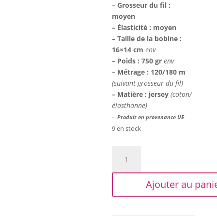
– Grosseur du fil :
moyen
– Élasticité : moyen
– Taille de la bobine :
16×14 cm
env
– Poids : 750 gr
env
– Métrage : 120/180 m
(suivant grosseur du fil)
– Matière : jersey
(coton/
élasthanne)
– Produit en provenance UE
9 en stock
quantité
de
Trapilho
Ajouter au pani
XL
-
Imprimé