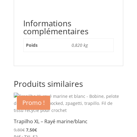
Informations
complémentaires
Poids
0,820 kg
Produits similaires
Promo !
Trapilho XL – Rayé marine/blanc
Le
Le
9,80
€
7,50
€
prix
prix
Réf : TXL-52