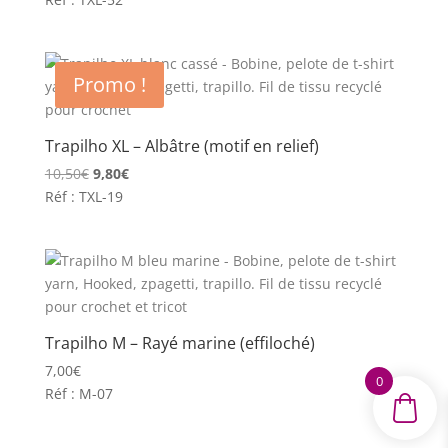
initial
actuel
était :
est :
9,80€.
7,50€.
Promo !
Trapilho XL – Albâtre (motif en relief)
Le
Le
10,50
€
9,80
€
prix
prix
Réf : TXL-19
initial
actuel
était :
est :
10,50€.
9,80€.
Trapilho M – Rayé marine (effiloché)
7,00
€
0
Réf : M-07