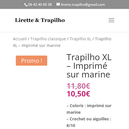
06 42 40 60 38
lirette.trapilho@gmail.com
Accueil
/
Trapilho classique
/
Trapilho XL
/ Trapilho
XL – Imprimé sur marine
Trapilho XL
Promo !
– Imprimé
sur marine
Le
11,80
€
prix
Le
10,50
€
initial
prix
était :
actuel
– Coloris : imprimé sur
11,80€.
est :
marine
10,50€.
– Crochet ou aiguilles :
8/10