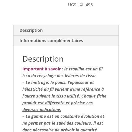
sur
UGS :
XL-495
marine
Description
Informations complémentaires
Description
Important à savoir
: le trapilho est un fil
issu du recyclage des lisières de tissu
– Le métrage, le poids, l’épaisseur et
l’élasticité du fil varient d’une référence à
l’autre suivant le tissu utilisé.
Chaque fiche
produit est différente et précise ces
diverses indications
– La gamme est en constante évolution et
ne permet pas le suivi des couleurs, il est
donc
nécessaire de prévoir la quantité