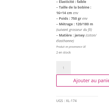
– Élasticité : faible
– Taille de la bobine :
16×14 cm
env
– Poids : 750 gr
env
– Métrage : 120/180 m
(suivant grosseur du fil)
– Matière : jersey
(coton/
élasthanne)
Produit en provenance UE
2 en stock
quantité
de
Trapilho
Ajouter au pani
XL
-
Imprimé
kaki/rose
UGS :
XL-174