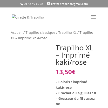
06 42 40 60 38
lirette.trapilho@gmail.com
Accueil
/
Trapilho classique
/
Trapilho XL
/ Trapilho
XL – Imprimé kaki/rose
Trapilho XL
– Imprimé
kaki/rose
13,50
€
– Coloris : imprimé
kaki/rose
– Crochet ou aiguilles : 8
– Grosseur du fil : assez
fin