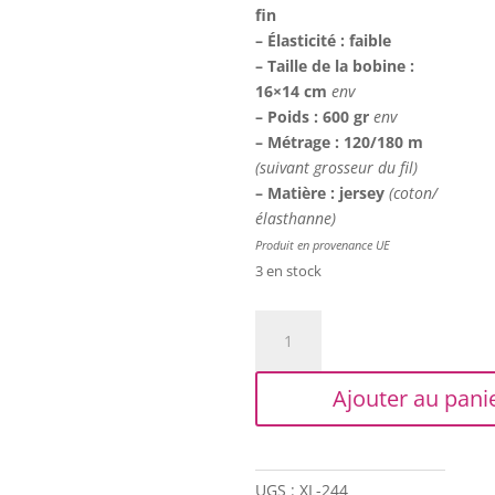
fin
– Élasticité : faible
– Taille de la bobine :
16×14 cm
env
– Poids : 600 gr
env
– Métrage : 120/180 m
(suivant grosseur du fil)
– Matière : jersey
(coton/
élasthanne)
Produit en provenance UE
3 en stock
quantité
de
Trapilho
Ajouter au pani
XL
-
Imprimé
gris
UGS :
XL-244