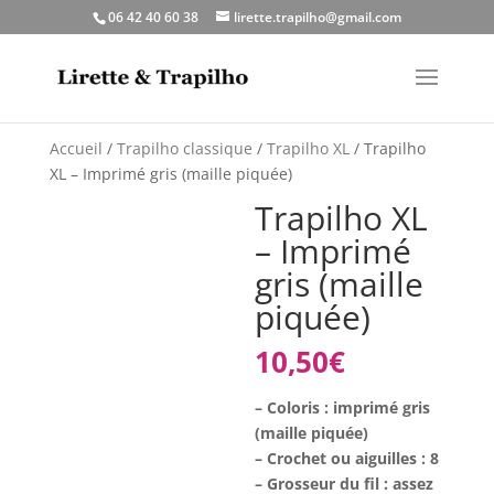
06 42 40 60 38
lirette.trapilho@gmail.com
Accueil
/
Trapilho classique
/
Trapilho XL
/ Trapilho
XL – Imprimé gris (maille piquée)
Trapilho XL
– Imprimé
gris (maille
piquée)
10,50
€
– Coloris : imprimé gris
(maille piquée)
– Crochet ou aiguilles : 8
– Grosseur du fil : assez