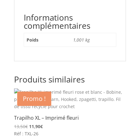
Informations
complémentaires
Poids
1,001 kg
Produits similaires
Promo !
Trapilho XL – Imprimé fleuri
Le
Le
13,50
€
11,90
€
prix
prix
Réf : TXL-26