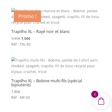
initial
actuel
était :
est :
13,50€.
11,90€.
Promo !
Trapilho XL – Rayé noir et blanc
Le
Le
9,80
€
7,50
€
prix
prix
Réf : TXL-82
initial
actuel
était :
est :
9,80€.
7,50€.
Trapilho XL – Bobine multi-fils (spécial
bijouterie)
7,80
€
0
Réf : MF-03