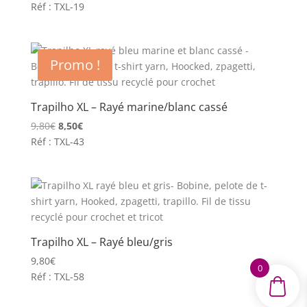
prix
prix
Réf : TXL-19
initial
actuel
était :
est :
10,50€.
9,80€.
Promo !
Trapilho XL – Rayé marine/blanc cassé
Le
Le
9,80
€
8,50
€
prix
prix
Réf : TXL-43
initial
actuel
était :
est :
9,80€.
8,50€.
Trapilho XL – Rayé bleu/gris
9,80
€
0
Réf : TXL-58