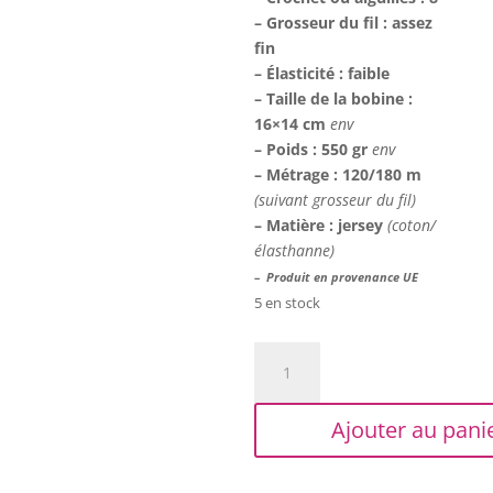
– Grosseur du fil : assez
fin
– Élasticité : faible
– Taille de la bobine :
16×14 cm
env
– Poids : 550 gr
env
– Métrage : 120/180 m
(suivant grosseur du fil)
– Matière : jersey
(coton/
élasthanne)
– Produit en provenance UE
5 en stock
quantité
de
Trapilho
Ajouter au pani
XL
-
Imprimé