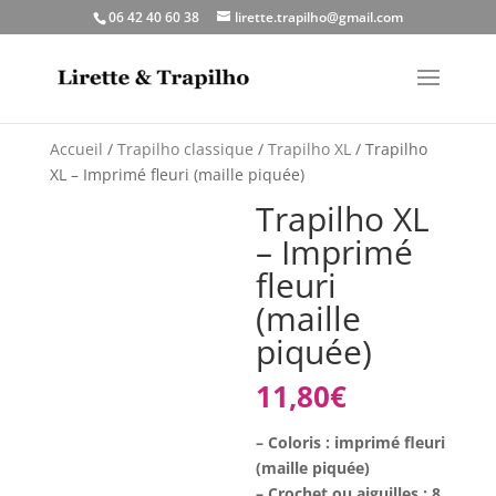
06 42 40 60 38
lirette.trapilho@gmail.com
Accueil
/
Trapilho classique
/
Trapilho XL
/ Trapilho
XL – Imprimé fleuri (maille piquée)
Trapilho XL
– Imprimé
fleuri
(maille
piquée)
11,80
€
– Coloris : imprimé fleuri
(maille piquée)
– Crochet ou aiguilles : 8