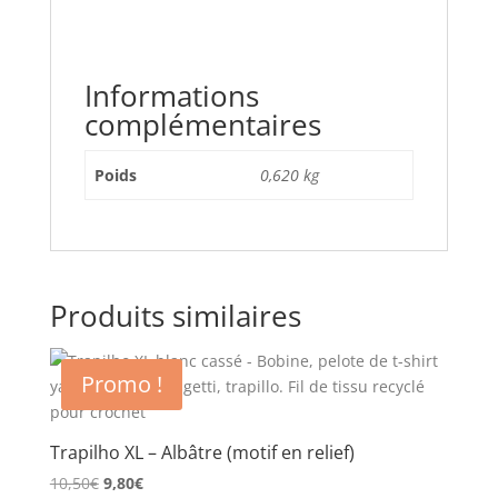
Informations
complémentaires
Poids
0,620 kg
Produits similaires
Promo !
Trapilho XL – Albâtre (motif en relief)
Le
Le
10,50
€
9,80
€