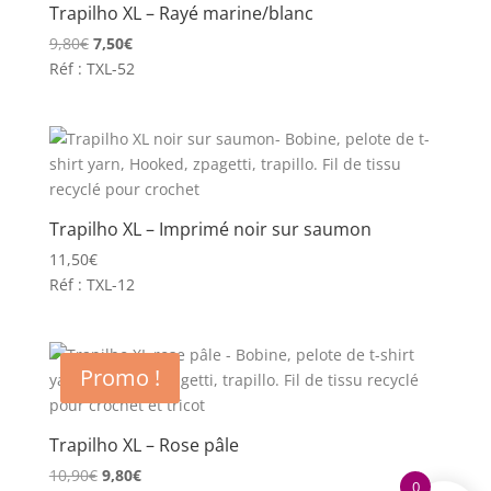
Trapilho XL – Rayé marine/blanc
Le
Le
9,80
€
7,50
€
prix
prix
Réf : TXL-52
initial
actuel
était :
est :
9,80€.
7,50€.
Trapilho XL – Imprimé noir sur saumon
11,50
€
Réf : TXL-12
Promo !
Trapilho XL – Rose pâle
Le
Le
10,90
€
9,80
€
0