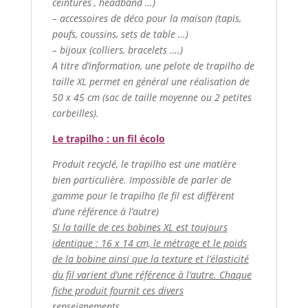
ceintures , headband …)
– accessoires de déco pour la maison (tapis,
poufs, coussins, sets de table …)
– bijoux (colliers, bracelets ….)
A titre d’information, une pelote de trapilho de
taille XL permet en général une réalisation de
50 x 45 cm (sac de taille moyenne ou 2 petites
corbeilles).
Le trapilho : un fil écolo
Produit recyclé, le trapilho est une matière
bien particulière. Impossible de parler de
gamme pour le trapilho (le fil est différent
d’une référence à l’autre)
Si la taille de ces bobines XL est toujours
identique : 16 x 14 cm, le métrage et le poids
de la bobine ainsi que la texture et l’élasticité
du fil varient d’une référence à l’autre. Chaque
fiche produit fournit ces divers
renseignements.