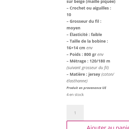
sur beige (maille piquée)
– Crochet ou aiguilles :
10
– Grosseur du fil :
moyen
– Élasticité : faible
– Taille de la bobine :
16×14 cm
env
– Poids : 800 gr
env
– Métrage : 120/180 m
(suivant grosseur du fil)
– Matière : jersey
(coton/
élasthanne)
Produit en provenance UE
4 en stock
quantité
de
Trapilho
Ajouter au pani
XL