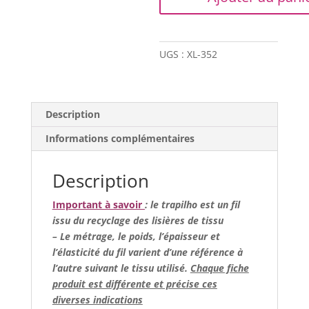
-
Imprimé
fleuri
UGS :
XL-352
sur
beige
(maille
piquée)
Description
Informations complémentaires
Description
Important à savoir
: le trapilho est un fil
issu du recyclage des lisières de tissu
– Le métrage, le poids, l’épaisseur et
l’élasticité du fil varient d’une référence à
l’autre suivant le tissu utilisé.
Chaque fiche
produit est différente et précise ces
diverses indications