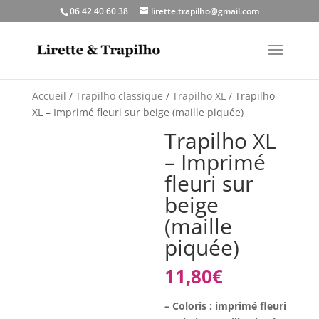
06 42 40 60 38
lirette.trapilho@gmail.com
Accueil
/
Trapilho classique
/
Trapilho XL
/ Trapilho
XL – Imprimé fleuri sur beige (maille piquée)
Trapilho XL
– Imprimé
fleuri sur
beige
(maille
piquée)
11,80
€
– Coloris : imprimé fleuri