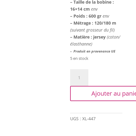
– Taille de la bobine :
16×14 cm
env
– Poids : 600 gr
env
– Métrage : 120/180 m
(suivant grosseur du fil)
– Matière : jersey
(coton/
élasthanne)
– Produit en provenance UE
5 en stock
quantité
de
Trapilho
Ajouter au pani
XL
-
Rose
saumon
UGS :
XL-447