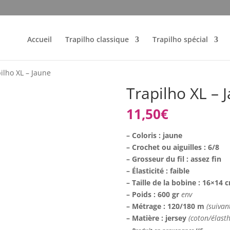
Accueil
Trapilho classique
Trapilho spécial
ilho XL – Jaune
Trapilho XL – 
11,50
€
– Coloris : jaune
– Crochet ou aiguilles : 6/8
– Grosseur du fil : assez fin
– Élasticité : faible
– Taille de la bobine : 16×14
– Poids : 600 gr
env
– Métrage : 120/180 m
(suivan
– Matière : jersey
(coton/élast