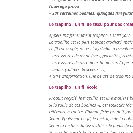
l’ouvrage prévu
–
Sur certaines bobines, quelques irrégular
Le trapilho : un fil de tissu pour des créa
Appelé indifféremment trapilho, t-shirt yarn, zp
Le trapilho est le plus souvent crocheté, mais
Le fil est souple, doux et agréable à travaill
– accessoires de mode (sacs, pochettes, cein
– accessoires de déco pour la maison (tapis, p
– bijoux (colliers, bracelets ….)
A titre d’information, une pelote de trapilho 
Le trapilho : un fil écolo
Produit recyclé, le trapilho est une matière b
Si la taille de ces bobines XL est toujours ide
référence à l’autre. Chaque fiche produit fou
Selon l’épaisseur du fil, le métrage de la bob
Selon la texture du tissu utilisé, le poids de 
Suivant le type de fil, le trapilho s’adapte à t