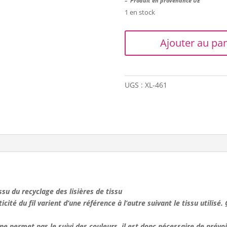
– Produit en provenance UE
1 en stock
quantité
Ajouter au pan
de
Trapilho
XL
-
UGS :
XL-461
Jaune
 issu du recyclage des lisières de tissu
ticité du fil varient d’une référence à l’autre suivant le tissu utilisé.
e permet pas le suivi des couleurs, il est donc
nécessaire de prévoir