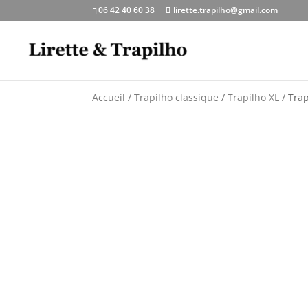
06 42 40 60 38
lirette.trapilho@gmail.com
Accueil
/
Trapilho classique
/
Trapilho XL
/ Trap