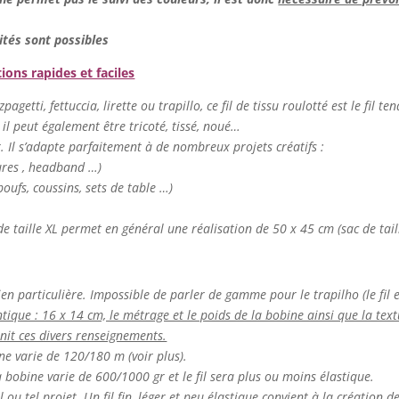
ités sont possibles
tions rapides et faciles
agetti, fettuccia, lirette ou trapillo, ce fil de tissu roulotté est le fil te
 il peut également être tricoté, tissé, noué…
er. Il s’adapte parfaitement à de nombreux projets créatifs :
tures , headband …)
oufs, coussins, sets de table …)
de taille XL permet en général une réalisation de 50 x 45 cm (sac de tail
ien particulière. Impossible de parler de gamme pour le trapilho (le fil es
ntique : 16 x 14 cm, le métrage et le poids de la bobine ainsi que la textur
rnit ces divers renseignements.
ine varie de 120/180 m (voir plus).
la bobine varie de 600/1000 gr et le fil sera plus ou moins élastique.
el ou tel projet. Un fil fin, léger et peu élastique convient à la création 