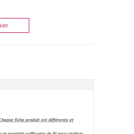
ier
Chaque fiche produit est différente et
 la quantité suffisante de fil
pour réaliser