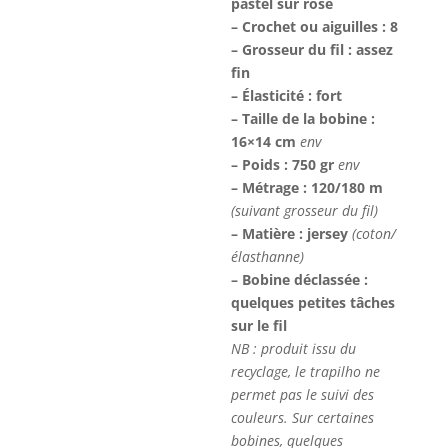
était :
est :
pastel sur rose
9,80€.
7,50€
– Crochet ou aiguilles : 8
– Grosseur du fil : assez
fin
– Élasticité : fort
– Taille de la bobine :
16×14 cm
env
– Poids : 750 gr
env
– Métrage : 120/180 m
(suivant grosseur du fil)
– Matière : jersey
(coton/
élasthanne)
– Bobine déclassée :
quelques petites tâches
sur le fil
NB : produit issu du
recyclage, le trapilho ne
permet pas le suivi des
couleurs. Sur certaines
bobines, quelques