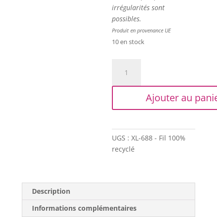
irrégularités sont
possibles.
Produit en provenance UE
10 en stock
quantité
de
Trapilho
Ajouter au pani
XL
-
Bobine
déclassée
UGS :
XL-688 - Fil 100%
-
recyclé
Imprimé
pastel
sur
rose
Description
Informations complémentaires