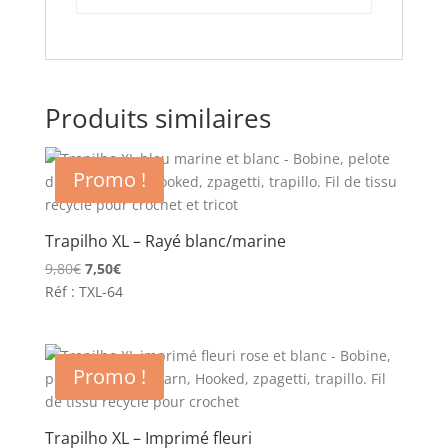
Produits similaires
Promo !
Trapilho XL – Rayé blanc/marine
Le
Le
9,80
€
7,50
€
prix
prix
Réf : TXL-64
initial
actuel
était :
est :
9,80€.
7,50€.
Promo !
Trapilho XL – Imprimé fleuri