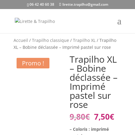
06 42 40 60 38
lirette.trapilho@gmail.com
Accueil
/
Trapilho classique
/
Trapilho XL
/ Trapilho
XL – Bobine déclassée – Imprimé pastel sur rose
Trapilho XL
Promo !
– Bobine
déclassée –
Imprimé
pastel sur
rose
Le
Le
9,80
€
7,50
€
prix
prix
initial
actue
– Coloris : imprimé