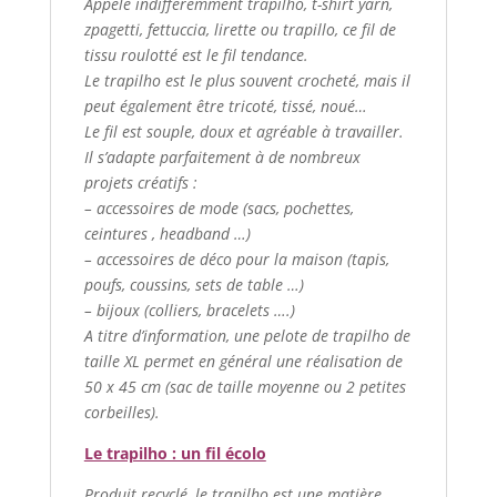
Appelé indifféremment trapilho, t-shirt yarn,
zpagetti, fettuccia, lirette ou trapillo, ce fil de
tissu roulotté est le fil tendance.
Le trapilho est le plus souvent crocheté, mais il
peut également être tricoté, tissé, noué…
Le fil est souple, doux et agréable à travailler.
Il s’adapte parfaitement à de nombreux
projets créatifs :
– accessoires de mode (sacs, pochettes,
ceintures , headband …)
– accessoires de déco pour la maison (tapis,
poufs, coussins, sets de table …)
– bijoux (colliers, bracelets ….)
A titre d’information, une pelote de trapilho de
taille XL permet en général une réalisation de
50 x 45 cm (sac de taille moyenne ou 2 petites
corbeilles).
Le trapilho : un fil écolo
Produit recyclé, le trapilho est une matière