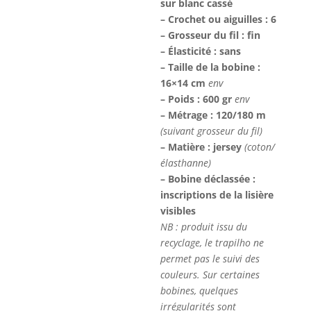
sur blanc cassé
– Crochet ou aiguilles : 6
– Grosseur du fil : fin
– Élasticité : sans
– Taille de la bobine :
16×14 cm
env
– Poids : 600 gr
env
– Métrage : 120/180 m
(suivant grosseur du fil)
– Matière : jersey
(coton/
élasthanne)
– Bobine déclassée :
inscriptions de la lisière
visibles
NB : produit issu du
recyclage, le trapilho ne
permet pas le suivi des
couleurs. Sur certaines
bobines, quelques
irrégularités sont