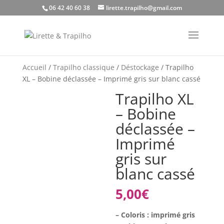
06 42 40 60 38
lirette.trapilho@gmail.com
Accueil
/
Trapilho classique
/
Déstockage
/ Trapilho
XL – Bobine déclassée – Imprimé gris sur blanc cassé
Trapilho XL
– Bobine
déclassée –
Imprimé
gris sur
blanc cassé
5,00
€
– Coloris : imprimé gris