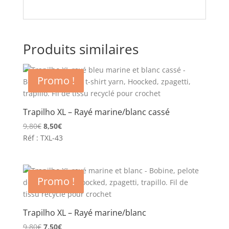
Produits similaires
Promo !
Trapilho XL – Rayé marine/blanc cassé
Le
Le
9,80
€
8,50
€
prix
prix
Réf : TXL-43
initial
actuel
était :
est :
9,80€.
8,50€.
Promo !
Trapilho XL – Rayé marine/blanc
Le
Le
9,80
€
7,50
€