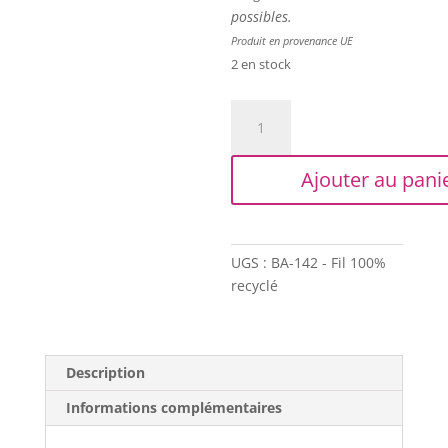
possibles.
Produit en provenance UE
2 en stock
quantité
de
Trapilho
Ajouter au pani
XL
-
Bobine
déclassée
UGS :
BA-142 - Fil 100%
-
recyclé
Imprimé
gris
sur
blanc
Description
cassé
Informations complémentaires