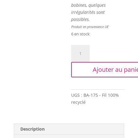
bobines, quelques
irrégularités sont
possibles.
Produit en provenance UE
6 en stock
quantité
de
Trapilho
Ajouter au pani
XL
-
Bobine
déclassée
UGS :
BA-175 - Fil 100%
-
recyclé
Imprimé
blanc
sur
gris
Description