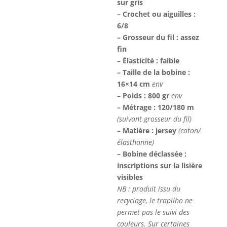
sur gris
– Crochet ou aiguilles :
6/8
– Grosseur du fil : assez
fin
– Élasticité : faible
– Taille de la bobine :
16×14 cm
env
– Poids : 800 gr
env
– Métrage : 120/180 m
(suivant grosseur du fil)
– Matière : jersey
(coton/
élasthanne)
– Bobine déclassée
:
inscriptions sur la lisière
visibles
NB : produit issu du
recyclage, le trapilho ne
permet pas le suivi des
couleurs. Sur certaines