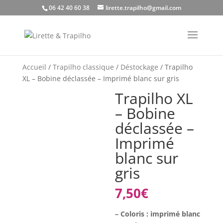
06 42 40 60 38
lirette.trapilho@gmail.com
Accueil
/
Trapilho classique
/
Déstockage
/ Trapilho
XL – Bobine déclassée – Imprimé blanc sur gris
Trapilho XL
– Bobine
déclassée –
Imprimé
blanc sur
gris
7,50
€
– Coloris : imprimé blanc