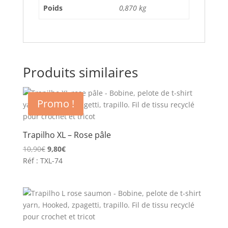
Poids
0,870 kg
Produits similaires
Promo !
Trapilho XL – Rose pâle
Le
Le
10,90
€
9,80
€
prix
prix
Réf : TXL-74
initial
actuel
était :
est :
10,90€.
9,80€.