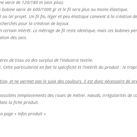
ine varie de 120/180 m (voir plus).
la bobine varie de 600/1000 gr et le fil sera plus ou moins élastique.
el ou tel projet. Un fil fin, léger et peu élastique convient à la création 
 recherchés pour la création de bijoux.
n certain intérêt. Le métrage de fil reste identique, mais ces bobines p
ation des sacs.
ières de tissu ou des surplus de l’industrie textile.
Cette particularité en fait la spécificité et l’intérêt du produit : le tr
n, et ne permet pas le suivi des couleurs. Il est donc nécessaire de pré
nt possibles (emplacements des roues de métier, nœuds, irrégularités de co
dans la fiche produit.
 la page « Infos produit »