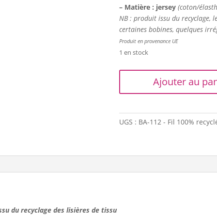
– Matière : jersey
(coton/élast
NB : produit issu du recyclage, l
certaines bobines, quelques irré
Produit en provenance UE
1 en stock
quantité
Ajouter au pan
de
Trapilho
XL
-
UGS :
BA-112 - Fil 100% recycl
Gris
fer
 issu du recyclage des lisières de tissu