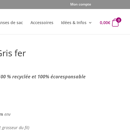
Mon compte
0
nses de sac
Accessoires
Idées & Infos
0,00
€
ris fer
el
 100 % recyclée et 100% écoresponsable
€.
 cm
env
t grosseur du fil)