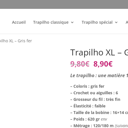
Accueil
Trapilho classique
Trapilho spécial
A
ilho XL – Gris fer
Trapilho XL – G
Le
Le
9,80
€
8,90
€
prix
prix
initial
actu
Le trapilho : une matière
était :
est :
– Coloris : gris fer
9,80€.
8,90
– Crochet ou aiguilles : 6
– Grosseur du fil : très fin
– Élasticité : faible
– Taille de la bobine : 16×14
– Poids : 620 gr
env
– Métrage : 120/180 m
(suivan