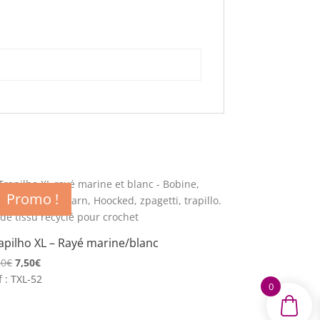
Promo !
apilho XL – Rayé marine/blanc
Le
Le
80
€
7,50
€
prix
prix
f : TXL-52
0
initial
actuel
était :
est :