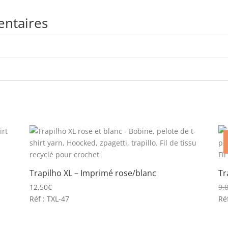
entaires
Trapilho XL – Imprimé rose/blanc
Tr
12,50
€
9,
Réf : TXL-47
Ré