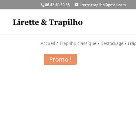
06 42 40 60 38
lirette.trapilho@gmail.com
Accueil
/
Trapilho classique
/
Déstockage
/ Trap
Promo !