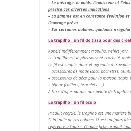
– Le métrage, le poids, l’épaisseur et l’élas
précise ces diverses indications
– La gamme est en constante évolution et n
l’ouvrage prévu
–
Sur certaines bobines, quelques irrégular
Le trapilho : un fil de tissu pour des créa
Appelé indifféremment trapilho, t-shirt yarn, zp
Le trapilho est le plus souvent crocheté, mais
Le fil est souple, doux et agréable à travaill
– accessoires de mode (sacs, pochettes, cein
– accessoires de déco pour la maison (tapis, p
– bijoux (colliers, bracelets ….)
A titre d’information, une pelote de trapilho 
Le trapilho : un fil écolo
Produit recyclé, le trapilho est une matière b
Si la taille de ces bobines XL est toujours ide
référence à l’autre. Chaque fiche produit fou