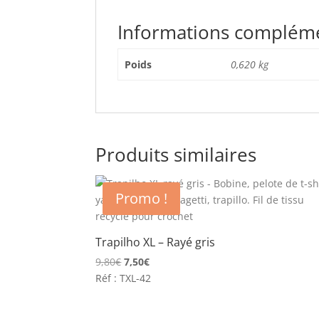
Informations complém
Poids
0,620 kg
Produits similaires
Promo !
Trapilho XL – Rayé gris
Le
Le
9,80
€
7,50
€
prix
prix
Réf : TXL-42
initial
actuel
était :
est :