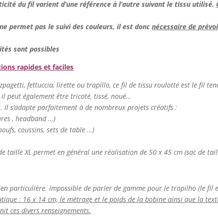
ticité du fil varient d’une référence à l’autre suivant le tissu utilisé.
e permet pas le suivi des couleurs, il est donc
nécessaire de prévoir
ités sont possibles
tions rapides et faciles
agetti, fettuccia, lirette ou trapillo, ce fil de tissu roulotté est le fil te
 il peut également être tricoté, tissé, noué…
er. Il s’adapte parfaitement à de nombreux projets créatifs :
tures , headband …)
oufs, coussins, sets de table …)
de taille XL permet en général une réalisation de 50 x 45 cm (sac de tail
ien particulière. Impossible de parler de gamme pour le trapilho (le fil es
ntique : 16 x 14 cm, le métrage et le poids de la bobine ainsi que la textur
rnit ces divers renseignements.