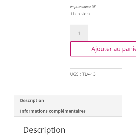
en provenance UE
11 en stock
quantité
de
Trapilho
Ajouter au pani
Vintage
-
Glycine
UGS :
TLV-13
Description
Informations complémentaires
Description