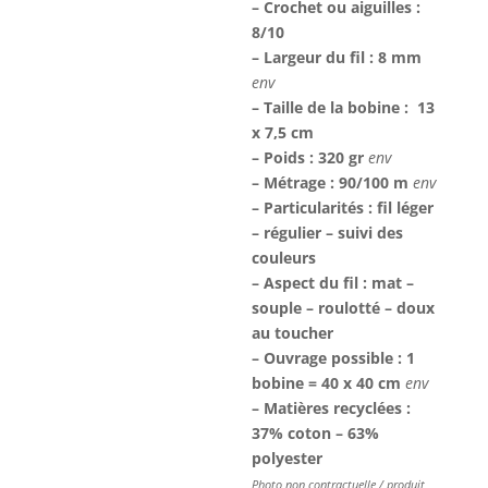
– Crochet ou aiguilles :
8/10
– Largeur du fil : 8 mm
env
– Taille de la bobine : 13
x 7,5 cm
– Poids : 320 gr
env
– Métrage : 90/100 m
env
– Particularités : fil léger
– régulier – suivi des
couleurs
– Aspect du fil : mat –
souple – roulotté – doux
au toucher
– Ouvrage possible : 1
bobine = 40 x 40 cm
env
– Matières recyclées :
37% coton – 63%
polyester
Photo non contractuelle / produit