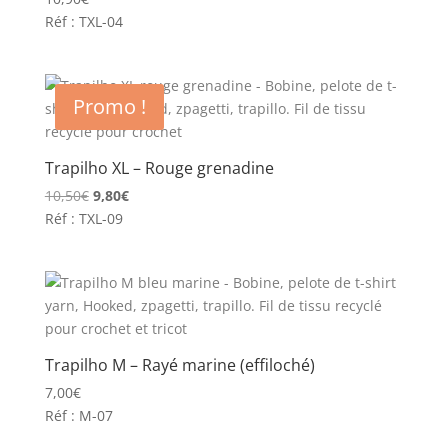
Réf : TXL-04
Promo !
Trapilho XL – Rouge grenadine
Le
Le
10,50
€
9,80
€
prix
prix
Réf : TXL-09
initial
actuel
était :
est :
10,50€.
9,80€.
Trapilho M – Rayé marine (effiloché)
7,00
€
Réf : M-07