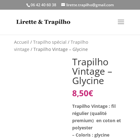
06 42 40 60 38
lirette.trapilho@gmail.com
Accueil
/
Trapilho spécial
/
Trapilho
vintage
/ Trapilho Vintage – Glycine
Trapilho
Vintage –
Glycine
8,50
€
Trapilho Vintage : fil
régulier (qualité
premium) en coton et
polyester
– Coloris : glycine