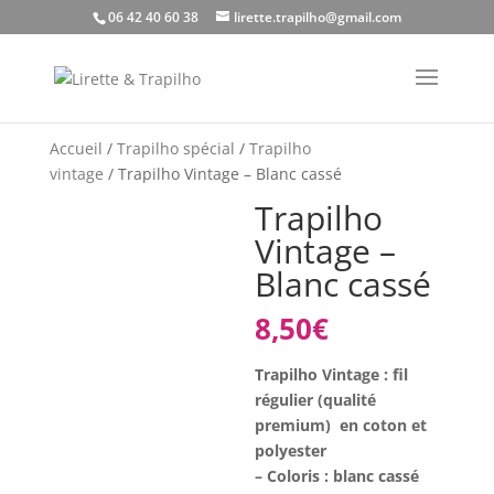
06 42 40 60 38
lirette.trapilho@gmail.com
Accueil
/
Trapilho spécial
/
Trapilho
vintage
/ Trapilho Vintage – Blanc cassé
Trapilho
Vintage –
Blanc cassé
8,50
€
Trapilho Vintage : fil
régulier (qualité
premium) en coton et
polyester
– Coloris : blanc cassé