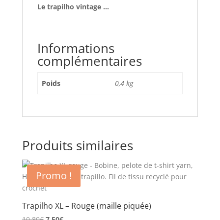
Le trapilho vintage …
Informations
complémentaires
Poids
0,4 kg
Produits similaires
Promo !
Trapilho XL – Rouge (maille piquée)
Le
Le
10,80
€
7,50
€