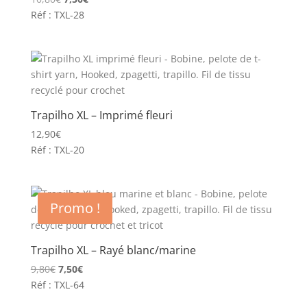
prix
prix
Réf : TXL-28
initial
actuel
était :
est :
10,80€.
7,50€.
Trapilho XL – Imprimé fleuri
12,90
€
Réf : TXL-20
Promo !
Trapilho XL – Rayé blanc/marine
Le
Le
9,80
€
7,50
€
prix
prix
Réf : TXL-64
initial
actuel