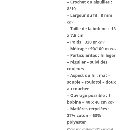
– Crochet ou aiguilles :
8/10
– Largeur du fil : 8 mm
env
– Taille de la bobine : 13
x 7,5 cm
– Poids : 320 gr
env
– Métrage : 90/100 m
env
– Particularités : fil léger
– régulier – suivi des
couleurs
– Aspect du fil : mat –
souple – roulotté – doux
au toucher
– Ouvrage possible : 1
bobine = 40 x 40 cm
env
– Matières recyclées :
37% coton – 63%
polyester
Photo non contractuelle / produit