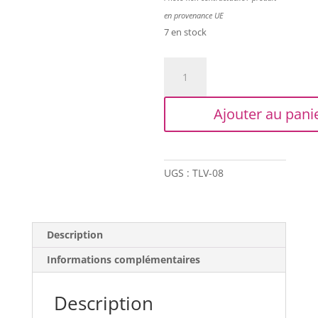
en provenance UE
7 en stock
quantité
de
Trapilho
Ajouter au pani
Vintage
-
Blanc
cassé
UGS :
TLV-08
Description
Informations complémentaires
Description