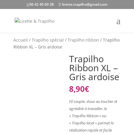
06 42 40 60 38
lirette.trapilho@gmail.com
Accueil
/
Trapilho spécial
/
Trapilho ribbon
/ Trapilho
Ribbon XL – Gris ardoise
Trapilho
Ribbon XL –
Gris ardoise
8,90
€
Fil souple, doux au toucher et
agréable à travailler, le
« Trapilho Ribbon » ou
« Trapilho lacet » permet la
réalisation rapide et facile