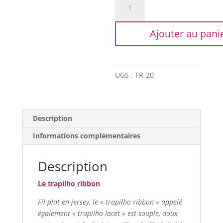
de
Trapilho
Ajouter au pani
Ribbon
XL
-
Gris
UGS :
TR-20
ardoise
Description
Informations complémentaires
Description
Le trapilho ribbon
Fil plat en jersey, le « trapilho ribbon » appelé
également « trapilho lacet » est souple, doux