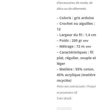
d’accessoires
de mode, de
déco ou de
vêtements
– Coloris : gris ardoise
– Crochet ou aiguilles :
12
– Largeur du fil : 1,4 cm
– Poids : 200 gr
env
– Métrage : 72 m
env
– Caractéristiques : fil
plat, régulier, souple et
léger
– Matière : 55% coton,
45% acrylique
(matière
recyclée)
Photo non contractuelle / Produit
en provenance UE
5 en stock
quantité