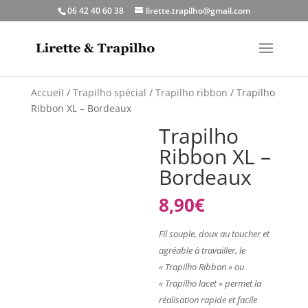
06 42 40 60 38
lirette.trapilho@gmail.com
Accueil
/
Trapilho spécial
/
Trapilho ribbon
/ Trapilho
Ribbon XL – Bordeaux
Trapilho
Ribbon XL –
Bordeaux
8,90
€
Fil souple, doux au toucher et
agréable à travailler, le
« Trapilho Ribbon » ou
« Trapilho lacet » permet la
réalisation rapide et facile