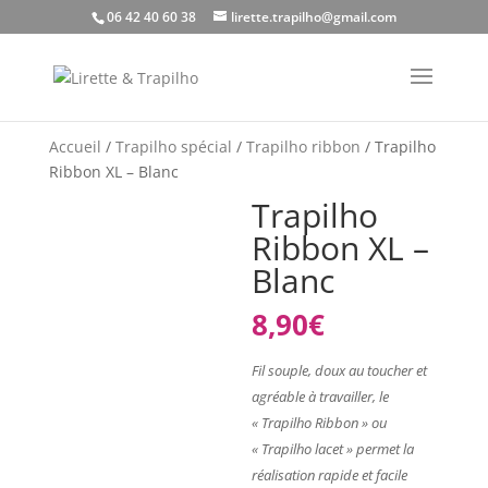
06 42 40 60 38
lirette.trapilho@gmail.com
Accueil
/
Trapilho spécial
/
Trapilho ribbon
/ Trapilho
Ribbon XL – Blanc
Trapilho
Ribbon XL –
Blanc
8,90
€
Fil souple, doux au toucher et
agréable à travailler, le
« Trapilho Ribbon » ou
« Trapilho lacet » permet la
réalisation rapide et facile