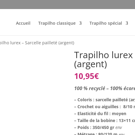
Accueil
Trapilho classique
Trapilho spécial
ilho lurex – Sarcelle pailleté (argent)
Trapilho lurex 
(argent)
10,95
€
100 % recyclé – 100% écor
– Coloris : sarcelle pailleté (a
– Crochet ou aiguilles : 8/1
– Elasticité du fil : moyen
– Taille de la bobine : 13×11
– Poids : 350/450 gr
env
– Métrage : 80/120 m
env