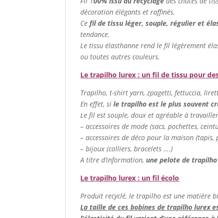
Fil 1
00% issu du recyclage
des chutes de tis
décoration élégants et raffinés.
Ce
fil de tissu léger, souple, régulier et él
tendance.
Le tissu élasthanne rend le fil légèrement él
ou toutes autres couleurs.
Le trapilho lurex : un fil de tissu pour de
Trapilho, t-shirt yarn, zpagetti, fettuccia, lir
En effet, si
le trapilho est le plus souvent c
Le fil est souple, doux et agréable à travaill
– accessoires de mode (sacs, pochettes, cein
– accessoires de déco pour la maison (tapis, p
– bijoux (colliers, bracelets ….)
A titre d’information,
une pelote de trapilho
Le trapilho lurex : un fil écolo
Produit recyclé, le trapilho est une matière b
La taille de ces bobines de trapilho lurex 