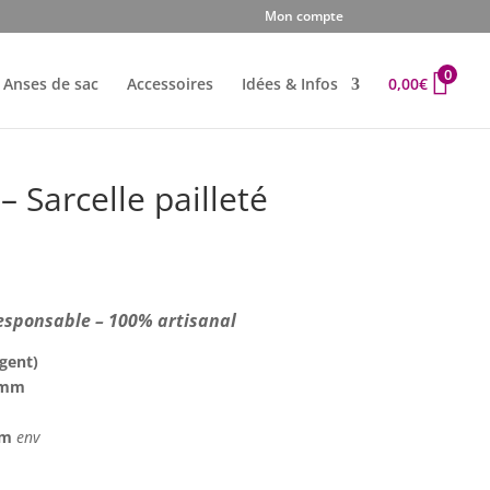
Mon compte
0
Anses de sac
Accessoires
Idées & Infos
0,00
€
– Sarcelle pailleté
esponsable – 100% artisanal
rgent)
0 mm
 cm
env