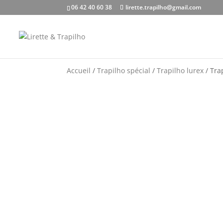
06 42 40 60 38
lirette.trapilho@gmail.com
Accueil
/
Trapilho spécial
/
Trapilho lurex
/ Trap