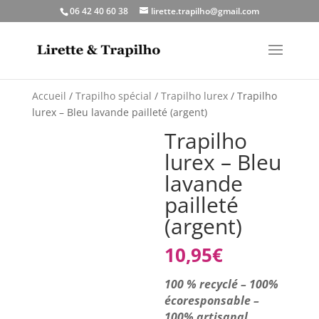
06 42 40 60 38
lirette.trapilho@gmail.com
Accueil
/
Trapilho spécial
/
Trapilho lurex
/ Trapilho
lurex – Bleu lavande pailleté (argent)
Trapilho
lurex – Bleu
lavande
pailleté
(argent)
10,95
€
100 % recyclé – 100%
écoresponsable –
100% artisanal