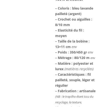
– Coloris : bleu lavande
pailleté (argent)
– Crochet ou aiguilles :
8/10 mm
– Elasticité du fil :
moyen
– Taille de la bobine :
13×11 cm
env
– Poids : 350/450 gr
env
– Métrage : 80/120 m
env
– Matière : polyester et
lurex
(matières recyclées)
– Caractéristiques : fil
pailleté, souple, léger et
régulier
– Fabrication : artisanale
(NB : le trapilho étant issu du
recyclage, la texture,