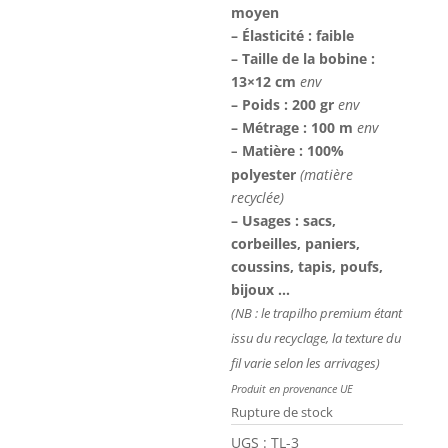
moyen
– Élasticité : faible
– Taille de la bobine :
13×12 cm
env
– Poids : 200 gr
env
– Métrage : 100 m
env
Matière : 100%
–
polyester
(matière
recyclée)
– Usages : sacs,
corbeilles, paniers,
coussins, tapis, poufs,
bijoux …
(NB : le trapilho premium étant
issu du recyclage, la texture du
fil varie selon les arrivages)
Produit en provenance UE
Rupture de stock
UGS :
TL-3