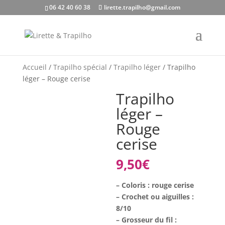
06 42 40 60 38
lirette.trapilho@gmail.com
Accueil
/
Trapilho spécial
/
Trapilho léger
/ Trapilho
léger – Rouge cerise
Trapilho
léger –
Rouge
cerise
9,50
€
– Coloris : rouge cerise
– Crochet ou aiguilles :
8/10
– Grosseur du fil :