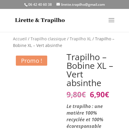
06 42 40 60 38
lirette.trapilho@gmail.com
Accueil
/
Trapilho classique
/
Trapilho XL
/ Trapilho –
Bobine XL – Vert absinthe
Trapilho –
Promo !
Bobine XL –
Vert
absinthe
Le
Le
9,80
€
6,90
€
prix
prix
initial
actue
Le trapilho : une
était :
est :
matière 100%
9,80€.
6,90€
recyclée et 100%
écoresponsable