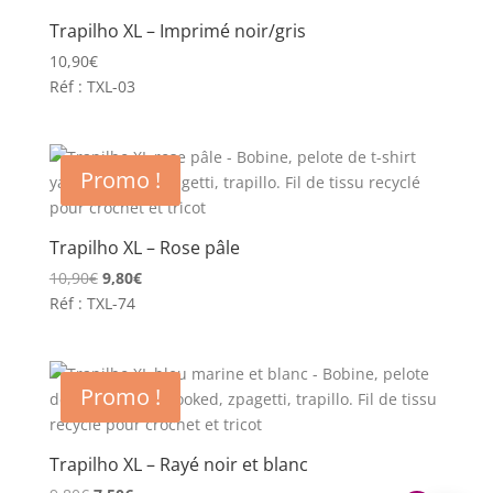
Trapilho XL – Imprimé noir/gris
10,90
€
Réf : TXL-03
Promo !
Trapilho XL – Rose pâle
Le
Le
10,90
€
9,80
€
prix
prix
Réf : TXL-74
initial
actuel
était :
est :
10,90€.
9,80€.
Promo !
Trapilho XL – Rayé noir et blanc