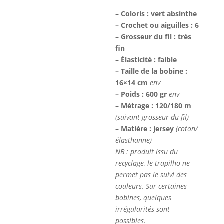
– Coloris : vert absinthe
– Crochet ou aiguilles : 6
– Grosseur du fil : très
fin
– Élasticité : faible
– Taille de la bobine :
16×14 cm
env
– Poids : 600 gr
env
– Métrage : 120/180 m
(suivant grosseur du fil)
– Matière : jersey
(coton/
élasthanne)
NB : produit issu du
recyclage, le trapilho ne
permet pas le suivi des
couleurs. Sur certaines
bobines, quelques
irrégularités sont
possibles.